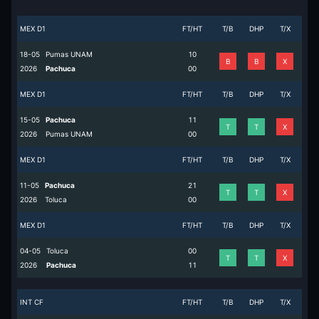
MEX D1
FT/HT
T/B
DHP
T/X
18-05
Pumas UNAM
1
0
B
B
X
2026
Pachuca
0
0
MEX D1
FT/HT
T/B
DHP
T/X
15-05
Pachuca
1
1
T
T
X
2026
Pumas UNAM
0
0
MEX D1
FT/HT
T/B
DHP
T/X
11-05
Pachuca
2
1
T
T
X
2026
Toluca
0
0
MEX D1
FT/HT
T/B
DHP
T/X
04-05
Toluca
0
0
T
T
X
2026
Pachuca
1
1
INT CF
FT/HT
T/B
DHP
T/X