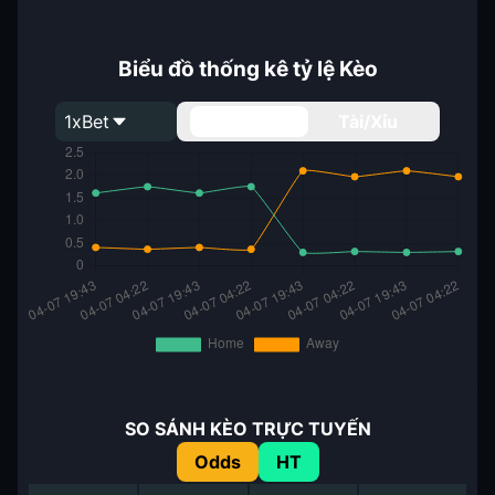
Biểu đồ thống kê tỷ lệ Kèo
1xBet
Handicap
Tài/Xỉu
SO SÁNH KÈO TRỰC TUYẾN
Odds
HT