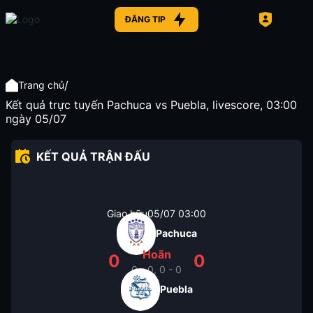
ĐĂNG TIP
/
Trang chủ
Kết quả trực tuyến Pachuca vs Puebla, livescore, 03:00
ngày 05/07
KẾT QUẢ TRẬN ĐẤU
Giao hữu
05/07
03:00
Pachuca
Hoãn
0
0
0 - 0, 0 - 0
Puebla