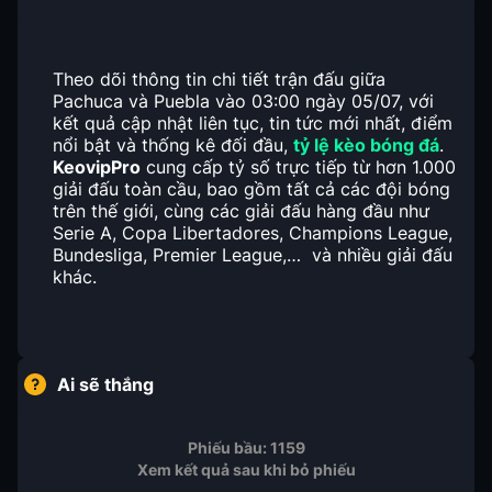
Theo dõi thông tin chi tiết trận đấu giữa
Pachuca và Puebla vào 03:00 ngày 05/07, với
kết quả cập nhật liên tục, tin tức mới nhất, điểm
nổi bật và thống kê đối đầu,
tỷ lệ kèo bóng đá
.
KeovipPro
cung cấp tỷ số trực tiếp từ hơn 1.000
giải đấu toàn cầu, bao gồm tất cả các đội bóng
trên thế giới, cùng các giải đấu hàng đầu như
Serie A, Copa Libertadores, Champions League,
Bundesliga, Premier League,… và nhiều giải đấu
khác.
Ai sẽ thắng
Phiếu bầu:
1159
Xem kết quả sau khi bỏ phiếu