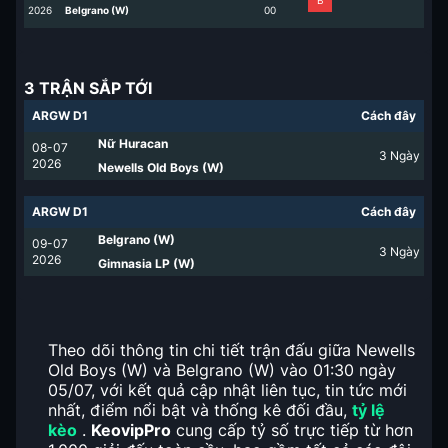
B
2026
Belgrano (W)
0
0
3 TRẬN SẮP TỚI
ARGW D1
Cách đây
Nữ Huracan
08-07
3
Ngày
2026
Newells Old Boys (W)
ARGW D1
Cách đây
Belgrano (W)
09-07
3
Ngày
2026
Gimnasia LP (W)
Theo dõi thông tin chi tiết trận đấu giữa Newells
Old Boys (W) và Belgrano (W) vào 01:30 ngày
05/07, với kết quả cập nhật liên tục, tin tức mới
nhất, điểm nổi bật và thống kê đối đầu,
tỷ lệ
kèo
.
KeovipPro
cung cấp tỷ số trực tiếp từ hơn