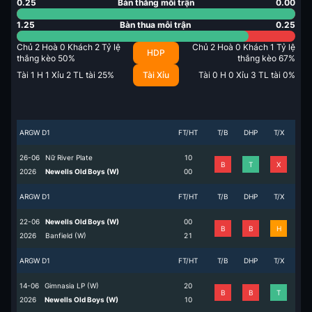
0.25
Bàn thắng mỗi trận
0.00
1.25
Bàn thua mỗi trận
0.25
Chủ
2
Hoà
0
Khách
2
Tỷ lệ
Chủ
2
Hoà
0
Khách
1
Tỷ lệ
HDP
thắng kèo
50
%
thắng kèo
67
%
Tài
1
H
1
Xỉu
2
TL tài
25
%
Tài Xỉu
Tài
0
H
0
Xỉu
3
TL tài
0
%
ARGW D1
FT/HT
T/B
DHP
T/X
26-06
Nữ River Plate
1
0
B
T
X
2026
Newells Old Boys (W)
0
0
ARGW D1
FT/HT
T/B
DHP
T/X
22-06
Newells Old Boys (W)
0
0
B
B
H
2026
Banfield (W)
2
1
ARGW D1
FT/HT
T/B
DHP
T/X
14-06
Gimnasia LP (W)
2
0
B
B
T
2026
Newells Old Boys (W)
1
0