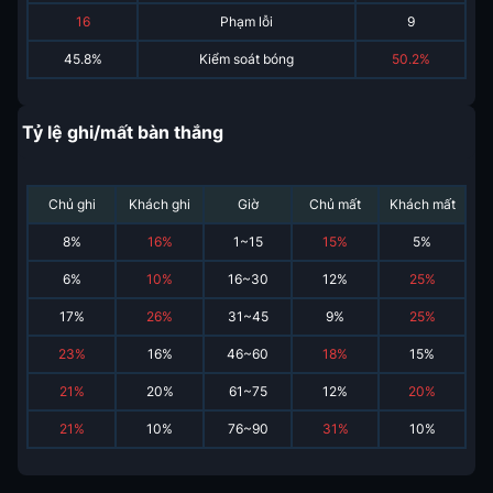
16
Phạm lỗi
9
45.8%
Kiểm soát bóng
50.2%
Tỷ lệ ghi/mất bàn thắng
Chủ ghi
Khách ghi
Giờ
Chủ mất
Khách mất
8
%
16
%
1~15
15
%
5
%
6
%
10
%
16~30
12
%
25
%
17
%
26
%
31~45
9
%
25
%
23
%
16
%
46~60
18
%
15
%
21
%
20
%
61~75
12
%
20
%
21
%
10
%
76~90
31
%
10
%