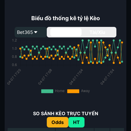
Biểu đồ thống kê tỷ lệ Kèo
Bet365
Handicap
Tài/Xỉu
SO SÁNH KÈO TRỰC TUYẾN
Odds
HT