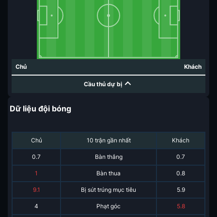
Chủ
Khách
Cầu thủ dự bị
Dữ liệu đội bóng
Chủ
10 trận gần nhất
Khách
0.7
Bàn thắng
0.7
1
Bàn thua
0.8
9.1
Bị sút trúng mục tiêu
5.9
4
Phạt góc
5.8