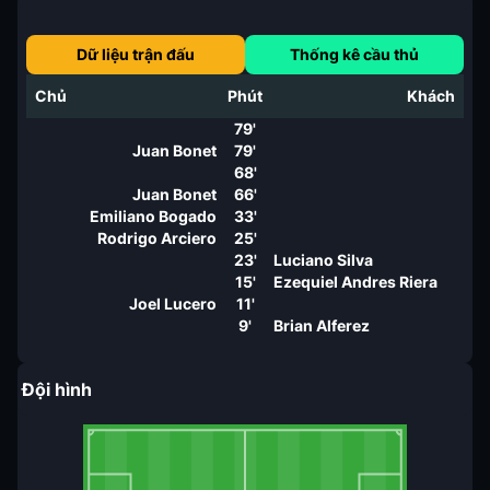
Dữ liệu trận đấu
Thống kê cầu thủ
Chủ
Phút
Khách
79'
Juan Bonet
79'
68'
Juan Bonet
66'
Emiliano Bogado
33'
Rodrigo Arciero
25'
23'
Luciano Silva
15'
Ezequiel Andres Riera
Joel Lucero
11'
9'
Brian Alferez
Đội hình