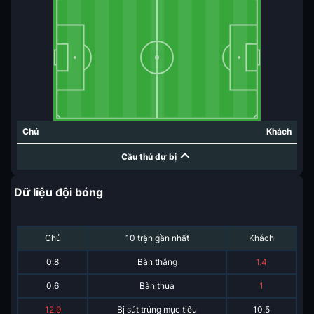
Chủ
Khách
Cầu thủ dự bị
Dữ liệu đội bóng
Chủ
10 trận gần nhất
Khách
0.8
Bàn thắng
1.4
0.6
Bàn thua
1
12.9
Bị sút trúng mục tiêu
10.5