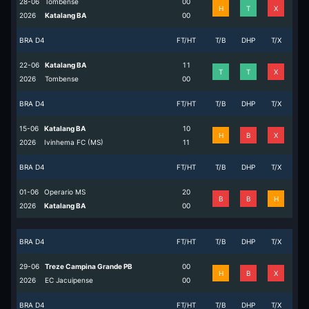
28-06
Tombense
0
0
H
T
X
2026
Katalang BA
0
0
BRA D4
FT/HT
T/B
DHP
T/X
22-06
Katalang BA
1
1
T
T
X
2026
Tombense
0
0
BRA D4
FT/HT
T/B
DHP
T/X
15-06
Katalang BA
1
0
H
B
X
2026
Ivinhema FC (MS)
1
1
BRA D4
FT/HT
T/B
DHP
T/X
01-06
Operario MS
2
0
B
B
H
2026
Katalang BA
0
0
BRA D4
FT/HT
T/B
DHP
T/X
29-06
Treze Campina Grande PB
0
0
H
B
X
2026
EC Jacuipense
0
0
BRA D4
FT/HT
T/B
DHP
T/X