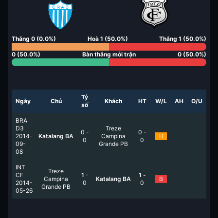
Thắng
0
(
0.0
%)
Hoà
1
(
50.0
%)
Thắng
1
(
50.0
%)
0
(
50.0
%)
Bàn thắng mỗi trận
0
(
50.0
%)
Tỷ
Ngày
Chủ
Khách
HT
W/L
AH
O/U
số
BRA
D3
Treze
0
-
0
-
2014-
Katalang BA
Campina
H
0
0
09-
Grande PB
08
INT
Treze
CF
1
-
1
-
Campina
Katalang BA
B
2014-
0
0
Grande PB
05-26