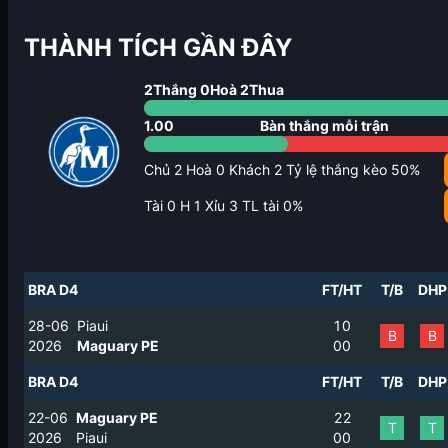
THÀNH TÍCH GẦN ĐÂY
2
Thắng
0
Hoà
2
Thua
1.00
Bàn thắng mỗi trận
Chủ
2
Hoà
0
Khách
2
Tỷ lệ thắng kèo
50
%
Tài
0
H
1
Xỉu
3
TL tài
0
%
BRA D4
FT/HT
T/B
DHP
28-06
Piaui
1
0
B
B
2026
Maguary PE
0
0
BRA D4
FT/HT
T/B
DHP
22-06
Maguary PE
2
2
T
T
2026
Piaui
0
0