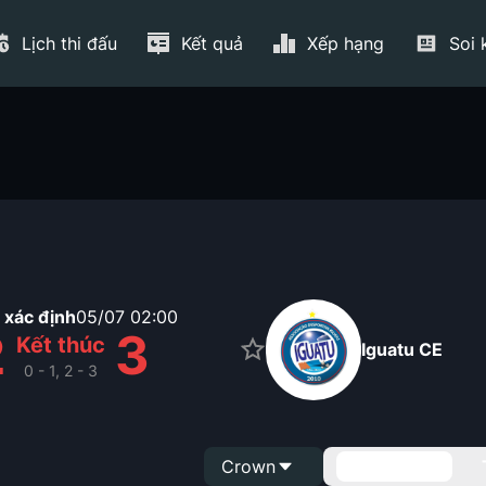
Lịch thi đấu
Kết quả
Xếp hạng
Soi 
 xác định
05/07
02:00
2
3
Kết thúc
Iguatu CE
0 - 1, 2 - 3
Crown
Handicap