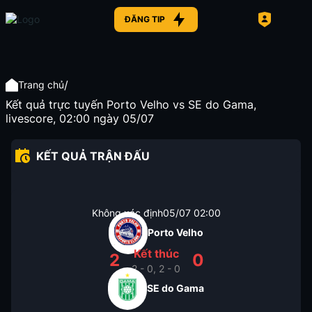
ĐĂNG TIP
/
Trang chủ
Kết quả trực tuyến Porto Velho vs SE do Gama,
livescore, 02:00 ngày 05/07
KẾT QUẢ TRẬN ĐẤU
Không xác định
05/07
02:00
Porto Velho
Kết thúc
2
0
2 - 0, 2 - 0
SE do Gama