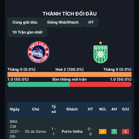
THÀNH TÍCH ĐỐI ĐẦU
Cùng giải đấu
Giống Nhà/Khách
HT
10
Trận gần nhất
Thắng
0
(
0.0
%)
Hoà
2
(
100.0
%)
Thắng
0
(
0.0
%)
1.0
(
50.0
%)
Bàn thắng mỗi trận
1.0
(
50.0
%)
Tỷ
Ngày
Chủ
Khách
HT
W/L
AH
O/U
số
BRA
CM
1
-
0
-
2021-
SE do Gama
Porto Velho
H
T
X
1
0
08-