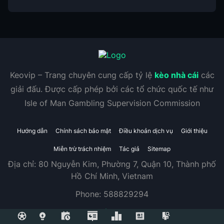
Keovip – Trang chuyên cung cấp tỷ lệ
kèo nhà cái
các
giải đấu. Được cấp phép bởi các tổ chức quốc tế như
Isle of Man Gambling Supervision Commission
Hướng dẫn
Chính sách bảo mật
Điều khoản dịch vụ
Giới thiệu
Miễn trừ trách nhiệm
Tác giả
Sitemap
Địa chỉ:
80 Nguyễn Kim, Phường 7, Quận 10, Thành phố
Hồ Chí Minh, Vietnam
Phone:
588829294