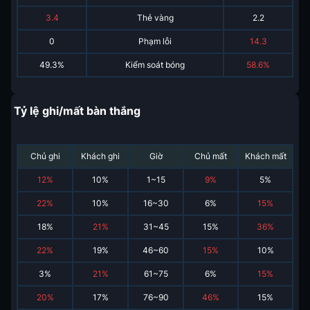
3.4
Thẻ vàng
2.2
0
Phạm lỗi
14.3
49.3%
Kiểm soát bóng
58.6%
Tỷ lệ ghi/mất bàn thắng
Chủ ghi
Khách ghi
Giờ
Chủ mất
Khách mất
12
%
10
%
1~15
9
%
5
%
22
%
10
%
16~30
6
%
15
%
18
%
21
%
31~45
15
%
36
%
22
%
19
%
46~60
15
%
10
%
3
%
21
%
61~75
6
%
15
%
20
%
17
%
76~90
46
%
15
%