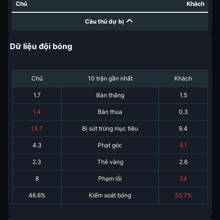
Chủ
Khách
Cầu thủ dự bị
Dữ liệu đội bóng
Chủ
10 trận gần nhất
Khách
1.7
Bàn thắng
1.5
1.4
Bàn thua
0.3
13.7
Bị sút trúng mục tiêu
9.4
4.3
Phạt góc
8.1
2.3
Thẻ vàng
2.6
8
Phạm lỗi
24
46.6%
Kiểm soát bóng
53.7%