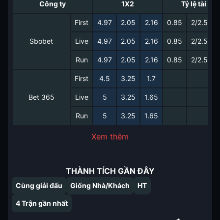
Công ty
1X2
Tỷ lệ tài xỉu
First
4.97
2.05
2.16
0.85
2/2.5
Sbobet
Live
4.97
2.05
2.16
0.85
2/2.5
Run
4.97
2.05
2.16
0.85
2/2.5
First
4.5
3.25
1.7
Bet 365
Live
5
3.25
1.65
Run
5
3.25
1.65
Xem thêm
THÀNH TÍCH GẦN ĐÂY
Cùng giải đấu
Giống Nhà/Khách
HT
4
Trận gần nhất