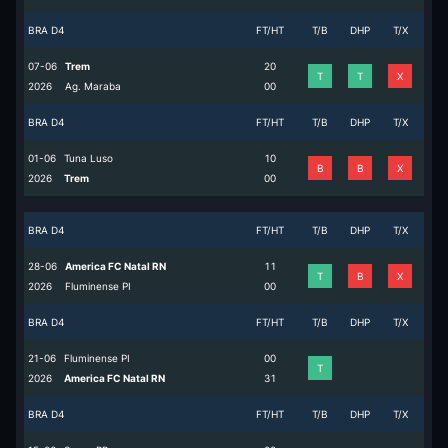
BRA D4
FT/HT
T/B
DHP
T/X
07-06
Trem
2
0
T
T
X
2026
Ag. Maraba
0
0
BRA D4
FT/HT
T/B
DHP
T/X
01-06
Tuna Luso
1
0
B
B
X
2026
Trem
0
0
BRA D4
FT/HT
T/B
DHP
T/X
28-06
America FC Natal RN
1
1
T
B
X
2026
Fluminense PI
0
0
BRA D4
FT/HT
T/B
DHP
T/X
21-06
Fluminense PI
0
0
T
2026
America FC Natal RN
3
1
BRA D4
FT/HT
T/B
DHP
T/X