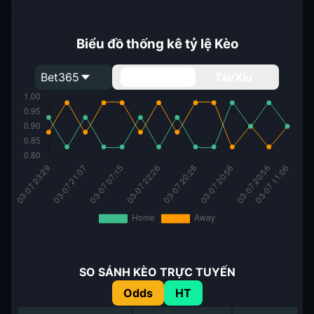
Biểu đồ thống kê tỷ lệ Kèo
Bet365
Handicap
Tài/Xỉu
SO SÁNH KÈO TRỰC TUYẾN
Odds
HT