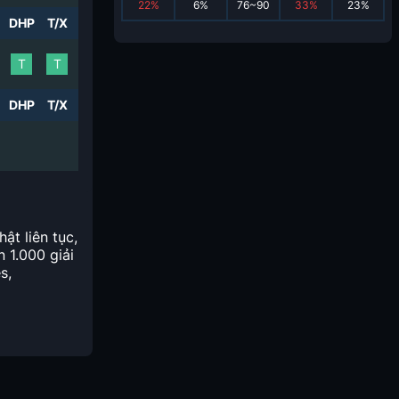
22
%
6
%
76~90
33
%
23
%
DHP
T/X
T
T
DHP
T/X
ật liên tục,
 1.000 giải
s,