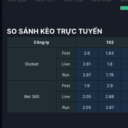
SO SÁNH KÈO TRỰC TUYẾN
Công ty
1X2
First
2.6
1.83
Sbobet
Live
2.61
1.8
Run
2.67
1.78
First
1.9
2.9
Bet 365
Live
2.05
2.88
Run
2.05
2.87