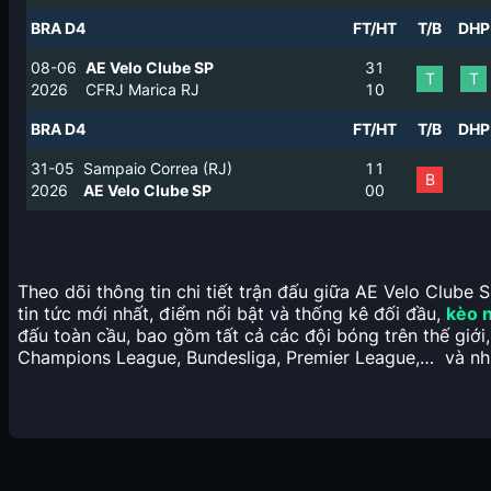
BRA D4
FT/HT
T/B
DHP
08-06
AE Velo Clube SP
3
1
T
T
2026
CFRJ Marica RJ
1
0
BRA D4
FT/HT
T/B
DHP
31-05
Sampaio Correa (RJ)
1
1
B
2026
AE Velo Clube SP
0
0
Theo dõi thông tin chi tiết trận đấu giữa AE Velo Clube 
tin tức mới nhất, điểm nổi bật và thống kê đối đầu,
kèo 
đấu toàn cầu, bao gồm tất cả các đội bóng trên thế giới
Champions League, Bundesliga, Premier League,… và nhi