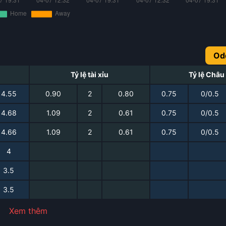
Od
Tỷ lệ tài xỉu
Tỷ lệ Châu
4.55
0.90
2
0.80
0.75
0/0.5
4.68
1.09
2
0.61
0.75
0/0.5
4.66
1.09
2
0.61
0.75
0/0.5
4
3.5
3.5
Xem thêm