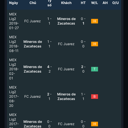
Tỷ
Ngày
Chủ
Khách
HT
W/L
AH
O/U
số
MEX
Lig2
1
-
Mineros de
0
-
FC Juarez
H
2019-
1
Zacatecas
1
01-27
MEX
Lig2
Mineros de
1
-
0
-
FC Juarez
H
2018-
Zacatecas
1
0
08-11
MEX
Lig2
Mineros de
4
-
2
-
2018-
FC Juarez
T
Zacatecas
2
0
02-
01
MEX
Lig2
2
-
Mineros de
1
-
2017-
FC Juarez
B
1
Zacatecas
1
08-
20
MEX
Lig2
Mineros de
0
-
0
-
2017-
FC Juarez
H
Zacatecas
0
0