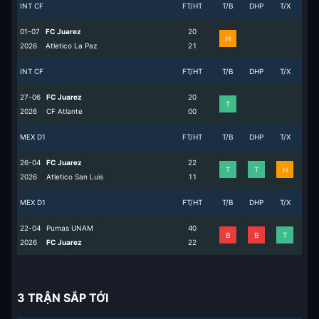
INT CF
FT/HT
T/B
DHP
T/X
01-07
FC Juarez
2
0
H
2026
Atletico La Paz
2
1
INT CF
FT/HT
T/B
DHP
T/X
27-06
FC Juarez
2
0
T
2026
CF Atlante
0
0
MEX D1
FT/HT
T/B
DHP
T/X
26-04
FC Juarez
2
2
T
T
H
2026
Atletico San Luis
1
1
MEX D1
FT/HT
T/B
DHP
T/X
22-04
Pumas UNAM
4
0
B
B
T
2026
FC Juarez
2
2
3 TRẬN SẮP TỚI