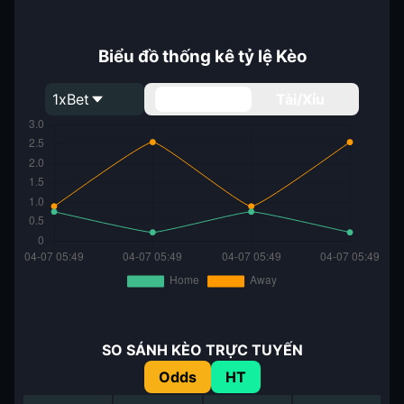
Biểu đồ thống kê tỷ lệ Kèo
1xBet
Handicap
Tài/Xỉu
SO SÁNH KÈO TRỰC TUYẾN
Odds
HT