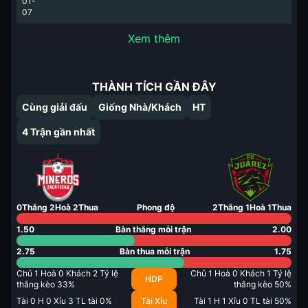
01-
07
Xem thêm
THÀNH TÍCH GẦN ĐÂY
Cùng giải đấu
Giống Nhà/Khách
HT
4
Trận gần nhất
0
Thắng
2
Hoà
2
Thua
Phong độ
2
Thắng
1
Hoà
1
Thua
1.50
Bàn thắng mỗi trận
2.00
2.75
Bàn thua mỗi trận
1.75
Chủ
1
Hoà
0
Khách
2
Tỷ lệ
Chủ
1
Hoà
0
Khách
1
Tỷ lệ
HDP
thắng kèo
33
%
thắng kèo
50
%
Tài
0
H
0
Xỉu
3
TL tài
0
%
Tài Xỉu
Tài
1
H
1
Xỉu
0
TL tài
50
%