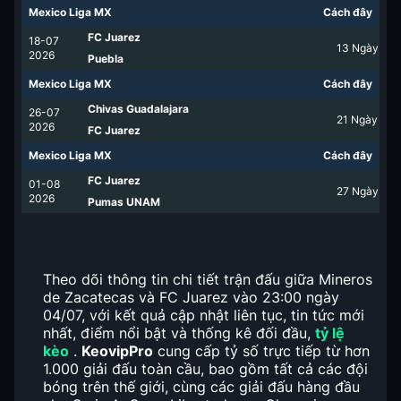
Mexico Liga MX
Cách đây
FC Juarez
18-07
13
Ngày
2026
Puebla
Mexico Liga MX
Cách đây
Chivas Guadalajara
26-07
21
Ngày
2026
FC Juarez
Mexico Liga MX
Cách đây
FC Juarez
01-08
27
Ngày
2026
Pumas UNAM
Theo dõi thông tin chi tiết trận đấu giữa Mineros
de Zacatecas và FC Juarez vào 23:00 ngày
04/07, với kết quả cập nhật liên tục, tin tức mới
nhất, điểm nổi bật và thống kê đối đầu,
tỷ lệ
kèo
.
KeovipPro
cung cấp tỷ số trực tiếp từ hơn
1.000 giải đấu toàn cầu, bao gồm tất cả các đội
bóng trên thế giới, cùng các giải đấu hàng đầu