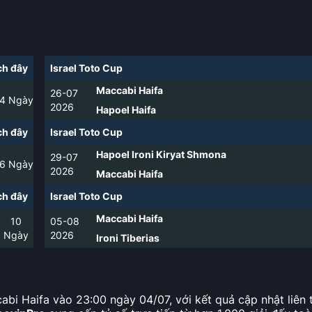
h đây
Israel Toto Cup
Maccabi Haifa
26-07
4
Ngày
2026
Hapoel Haifa
h đây
Israel Toto Cup
Hapoel Ironi Kiryat Shmona
29-07
6
Ngày
2026
Maccabi Haifa
h đây
Israel Toto Cup
Maccabi Haifa
10
05-08
Ngày
2026
Ironi Tiberias
abi Haifa vào 23:00 ngày 04/07, với kết quả cập nhật liên t