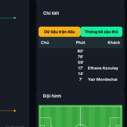
Chi tiết
Dữ liệu trận đấu
Thống kê cầu thủ
Chủ
Phút
Khách
80'
76'
59'
17'
Ethane Azoulay
14'
7'
Yair Mordechai
Đội hình