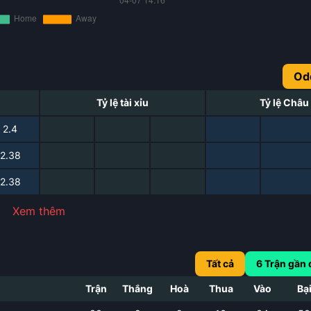
Od
Tỷ lệ tài xỉu
Tỷ lệ Châu
2.4
2.38
2.38
Xem thêm
Tất cả
6
Trận gần 
Trận
Thắng
Hoà
Thua
Vào
Bạ