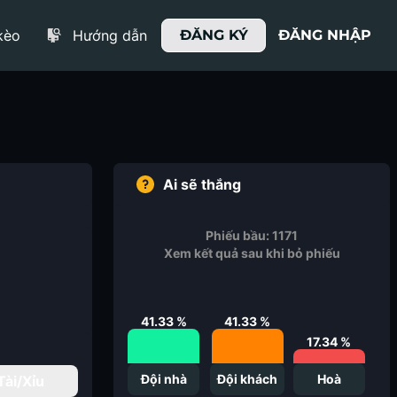
kèo
Hướng dẫn
ĐĂNG KÝ
ĐĂNG NHẬP
Ai sẽ thắng
Phiếu bầu:
1171
Xem kết quả sau khi bỏ phiếu
41.33
%
41.33
%
17.34
%
Đội nhà
Đội khách
Hoà
Tài/Xỉu