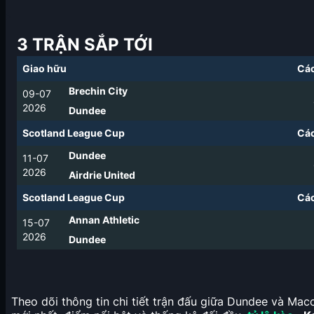
3 TRẬN SẮP TỚI
Giao hữu
Các
Brechin City
09-07
2026
Dundee
Scotland League Cup
Các
Dundee
11-07
2026
Airdrie United
Scotland League Cup
Các
Annan Athletic
15-07
2026
Dundee
Theo dõi thông tin chi tiết trận đấu giữa Dundee và Macc