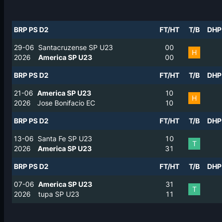
BRP PS D2
FT/HT
T/B
DHP
29-06
Santacruzense SP U23
0
0
H
2026
America SP U23
0
0
BRP PS D2
FT/HT
T/B
DHP
21-06
America SP U23
1
0
H
2026
Jose Bonifacio EC
1
0
BRP PS D2
FT/HT
T/B
DHP
13-06
Santa Fe SP U23
1
0
T
2026
America SP U23
3
1
BRP PS D2
FT/HT
T/B
DHP
07-06
America SP U23
3
1
T
2026
tupa SP U23
1
1