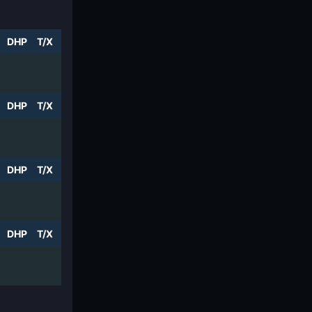
DHP
T/X
DHP
T/X
DHP
T/X
DHP
T/X