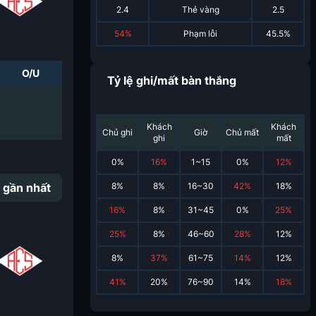
2.4
Thẻ vàng
2.5
54%
Phạm lỗi
45.5%
O/U
Tỷ lệ ghi/mất bàn thắng
Khách
Khách
Chủ ghi
Giờ
Chủ mất
ghi
mất
0
%
16
%
1~15
0
%
12
%
8
%
8
%
16~30
42
%
18
%
 gần nhất
16
%
8
%
31~45
0
%
25
%
25
%
8
%
46~60
28
%
12
%
8
%
37
%
61~75
14
%
12
%
41
%
20
%
76~90
14
%
18
%