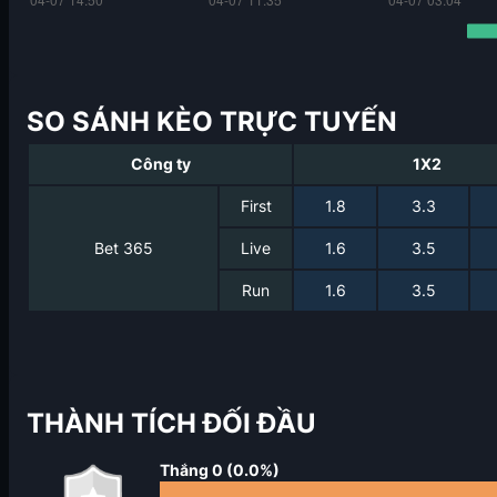
SO SÁNH KÈO TRỰC TUYẾN
Công ty
1X2
First
1.8
3.3
Bet 365
Live
1.6
3.5
Run
1.6
3.5
THÀNH TÍCH ĐỐI ĐẦU
Thắng
0
(
0.0
%)