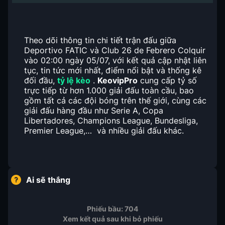
Theo dõi thông tin chi tiết trận đấu giữa
Deportivo FATIC và Club 26 de Febrero Colquir
vào 02:00 ngày 05/07, với kết quả cập nhật liên
tục, tin tức mới nhất, điểm nổi bật và thống kê
đối đầu,
tỷ lệ kèo
.
KeovipPro
cung cấp tỷ số
trực tiếp từ hơn 1.000 giải đấu toàn cầu, bao
gồm tất cả các đội bóng trên thế giới, cùng các
giải đấu hàng đầu như Serie A, Copa
Libertadores, Champions League, Bundesliga,
Premier League,… và nhiều giải đấu khác.
Ai sẽ thắng
Phiếu bầu:
704
Xem kết quả sau khi bỏ phiếu