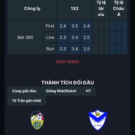
Tỷ lệ
Tỷ lệ
Công ty
1X2
tài
Châu
xỉu
Á
First
2.4
3.5
2.4
Bet 365
Live
2.3
3.4
2.5
Run
2.3
3.4
2.5
Xem thêm
THÀNH TÍCH ĐỐI ĐẦU
Cùng giải đấu
Giống Nhà/Khách
HT
10
Trận gần nhất