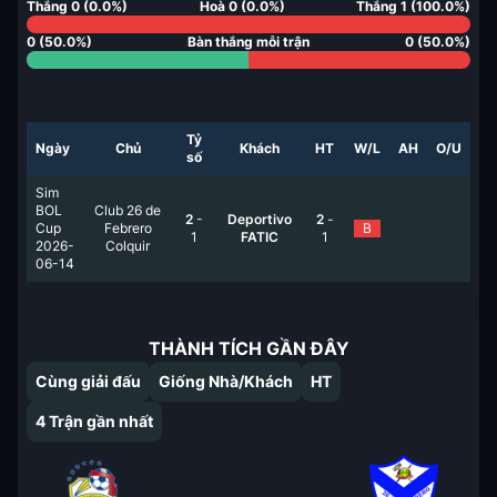
Thắng
0
(
0.0
%)
Hoà
0
(
0.0
%)
Thắng
1
(
100.0
%)
0
(
50.0
%)
Bàn thắng mỗi trận
0
(
50.0
%)
Tỷ
Ngày
Chủ
Khách
HT
W/L
AH
O/U
số
Sim
BOL
Club 26 de
2
-
Deportivo
2
-
Cup
Febrero
B
1
FATIC
1
2026-
Colquir
06-14
THÀNH TÍCH GẦN ĐÂY
Cùng giải đấu
Giống Nhà/Khách
HT
4
Trận gần nhất