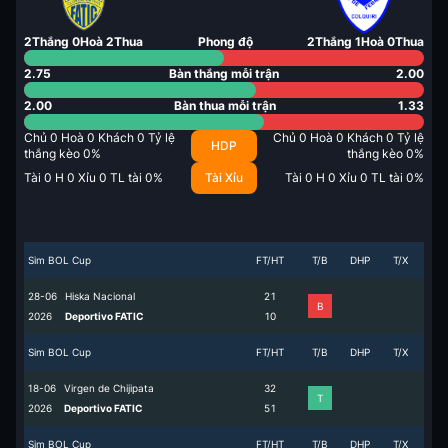
2
Thắng
0
Hoà
2
Thua
Phong độ
2
Thắng
1
Hoà
0
Thua
2.75
Bàn thắng mỗi trận
2.00
2.00
Bàn thua mỗi trận
1.33
Chủ
0
Hoà
0
Khách
0
Tỷ lệ
Chủ
0
Hoà
0
Khách
0
Tỷ lệ
HDP
thắng kèo
0
%
thắng kèo
0
%
Tài
0
H
0
Xỉu
0
TL tài
0
%
Tài Xỉu
Tài
0
H
0
Xỉu
0
TL tài
0
%
Sim BOL Cup
FT/HT
T/B
DHP
T/X
28-06
Hiska Nacional
2
1
B
2026
Deportivo FATIC
1
0
Sim BOL Cup
FT/HT
T/B
DHP
T/X
18-06
Virgen de Chijipata
3
2
T
2026
Deportivo FATIC
5
1
Sim BOL Cup
FT/HT
T/B
DHP
T/X