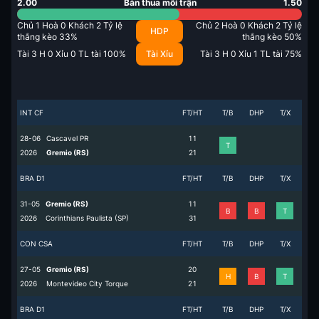
2.00
Bàn thua mỗi trận
1.50
Chủ
1
Hoà
0
Khách
2
Tỷ lệ
Chủ
2
Hoà
0
Khách
2
Tỷ lệ
HDP
thắng kèo
33
%
thắng kèo
50
%
Tài
3
H
0
Xỉu
0
TL tài
100
%
Tài Xỉu
Tài
3
H
0
Xỉu
1
TL tài
75
%
INT CF
FT/HT
T/B
DHP
T/X
28-06
Cascavel PR
1
1
T
2026
Gremio (RS)
2
1
BRA D1
FT/HT
T/B
DHP
T/X
31-05
Gremio (RS)
1
1
B
B
T
2026
Corinthians Paulista (SP)
3
1
CON CSA
FT/HT
T/B
DHP
T/X
27-05
Gremio (RS)
2
0
H
B
T
2026
Montevideo City Torque
2
1
BRA D1
FT/HT
T/B
DHP
T/X