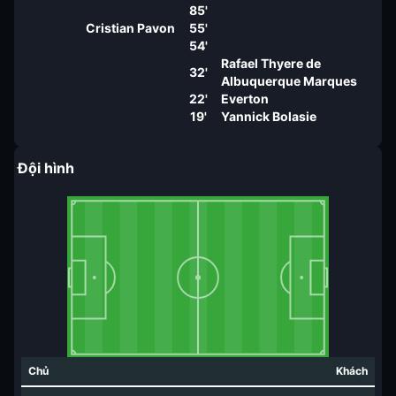
85'
Cristian Pavon
55'
54'
Rafael Thyere de
32'
Albuquerque Marques
22'
Everton
19'
Yannick Bolasie
Đội hình
Chủ
Khách