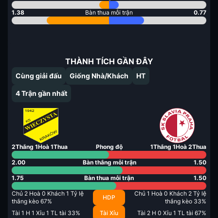
1.38
Bàn thua mỗi trận
0.77
THÀNH TÍCH GẦN ĐÂY
Cùng giải đấu
Giống Nhà/Khách
HT
4
Trận gần nhất
2
Thắng
1
Hoà
1
Thua
Phong độ
1
Thắng
1
Hoà
2
Thua
2.00
Bàn thắng mỗi trận
1.50
1.75
Bàn thua mỗi trận
1.50
Chủ
2
Hoà
0
Khách
1
Tỷ lệ
Chủ
1
Hoà
0
Khách
2
Tỷ lệ
HDP
thắng kèo
67
%
thắng kèo
33
%
Tài
1
H
1
Xỉu
1
TL tài
33
%
Tài Xỉu
Tài
2
H
0
Xỉu
1
TL tài
67
%