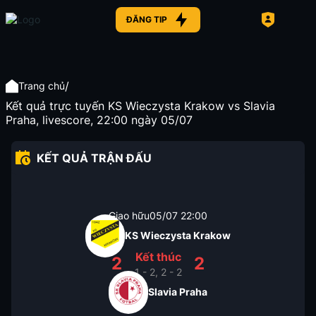
ĐĂNG TIP
/
Trang chủ
Kết quả trực tuyến KS Wieczysta Krakow vs Slavia
Praha, livescore, 22:00 ngày 05/07
KẾT QUẢ TRẬN ĐẤU
Giao hữu
05/07
22:00
KS Wieczysta Krakow
Kết thúc
2
2
1 - 2, 2 - 2
Slavia Praha