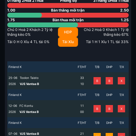
0
Thắng
2
Hoà
2
Thua
Phong độ
3
Thắng
0
Hoà
1
Thua
1.00
Bàn thắng mỗi trận
2.50
1.75
Bàn thua mỗi trận
1.25
Chủ
0
Hoà
2
Khách
2
Tỷ lệ
Chủ
2
Hoà
0
Khách
1
Tỷ lệ
HDP
thắng kèo
0
%
thắng kèo
67
%
Tài
0
H
0
Xỉu
4
TL tài
0
%
Tài Xỉu
Tài
1
H
1
Xỉu
1
TL tài
33
%
Finland K
FT/HT
T/B
DHP
T/X
25-06
Toolon Taisto
3
3
B
B
X
2026
VJS Vantaa B
1
0
Finland K
FT/HT
T/B
DHP
T/X
12-06
FC Kontu
1
1
B
B
X
2026
VJS Vantaa B
0
0
Finland K
FT/HT
T/B
DHP
T/X
07-06
VJS Vantaa B
2
1