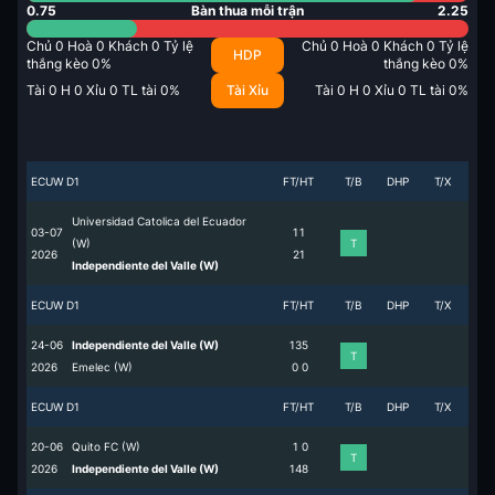
0.75
Bàn thua mỗi trận
2.25
Chủ
0
Hoà
0
Khách
0
Tỷ lệ
Chủ
0
Hoà
0
Khách
0
Tỷ lệ
HDP
thắng kèo
0
%
thắng kèo
0
%
Tài
0
H
0
Xỉu
0
TL tài
0
%
Tài Xỉu
Tài
0
H
0
Xỉu
0
TL tài
0
%
ECUW D1
FT/HT
T/B
DHP
T/X
Universidad Catolica del Ecuador
03-07
1
1
(W)
T
2026
2
1
Independiente del Valle (W)
ECUW D1
FT/HT
T/B
DHP
T/X
24-06
Independiente del Valle (W)
13
5
T
2026
Emelec (W)
0
0
ECUW D1
FT/HT
T/B
DHP
T/X
20-06
Quito FC (W)
1
0
T
2026
Independiente del Valle (W)
14
8