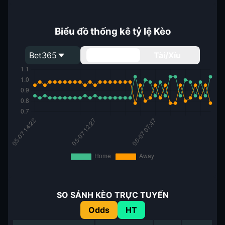
Biểu đồ thống kê tỷ lệ Kèo
Bet365
Handicap
Tài/Xỉu
SO SÁNH KÈO TRỰC TUYẾN
Odds
HT