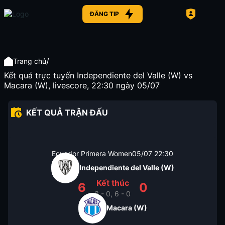
ĐĂNG TIP
/
Trang chủ
Kết quả trực tuyến Independiente del Valle (W) vs
Macara (W), livescore, 22:30 ngày 05/07
KẾT QUẢ TRẬN ĐẤU
Ecuador Primera Women
05/07
22:30
Independiente del Valle (W)
Kết thúc
6
0
3 - 0, 6 - 0
Macara (W)