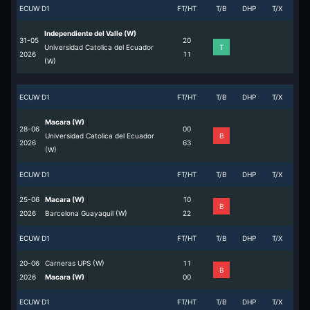
ECUW D1
FT/HT
T/B
DHP
T/X
Independiente del Valle (W)
31-05
2
0
Universidad Catolica del Ecuador
T
2026
1
1
(W)
ECUW D1
FT/HT
T/B
DHP
T/X
Macara (W)
28-06
0
0
Universidad Catolica del Ecuador
B
2026
6
3
(W)
ECUW D1
FT/HT
T/B
DHP
T/X
25-06
Macara (W)
1
0
B
2026
Barcelona Guayaquil (W)
2
2
ECUW D1
FT/HT
T/B
DHP
T/X
20-06
Carneras UPS (W)
1
1
B
2026
Macara (W)
0
0
ECUW D1
FT/HT
T/B
DHP
T/X