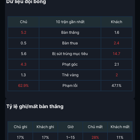
Dữ liệu đội bóng
Chủ
10 trận gần nhất
Khách
5.2
Bàn thắng
1.6
0.5
Bàn thua
2.4
5.6
Bị sút trúng mục tiêu
14.7
4.3
Phạt góc
2.1
1.3
Thẻ vàng
2
62.9%
Phạm lỗi
47.1%
Tỷ lệ ghi/mất bàn thắng
Chủ ghi
Khách ghi
Giờ
Chủ mất
Khách mất
17
%
17
%
1~15
28
%
11
%