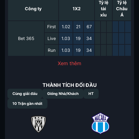
Tỷ lệ
Tỷ lệ
Công ty
1X2
tài
Châu
xỉu
Á
First
1.02
21
67
Bet 365
Live
1.03
19
34
Run
1.03
19
34
Xem thêm
THÀNH TÍCH ĐỐI ĐẦU
Cùng giải đấu
Giống Nhà/Khách
HT
10
Trận gần nhất