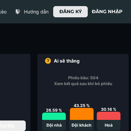
kèo
Hướng dẫn
ĐĂNG KÝ
ĐĂNG NHẬP
Ai sẽ thắng
Phiếu bầu:
504
Xem kết quả sau khi bỏ phiếu
43.25
%
30.16
%
26.59
%
Đội nhà
Đội khách
Hoà
Tài/Xỉu