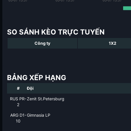
SO SÁNH KÈO TRỰC TUYẾN
Công ty
1X2
BẢNG XẾP HẠNG
#
Đội
RUS PR-
Zenit St.Petersburg
2
ARG D1-
Gimnasia LP
10