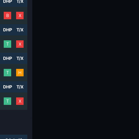
DHP
T/X
B
X
DHP
T/X
T
X
DHP
T/X
T
H
DHP
T/X
T
X