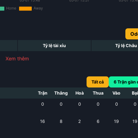
Od
Tỷ lệ tài xỉu
Tỷ lệ Châu
Xem thêm
Tất cả
6
Trận gần 
Trận
Thắng
Hoà
Thua
Vào
Bạ
0
0
0
0
0
0
16
8
2
6
19
19