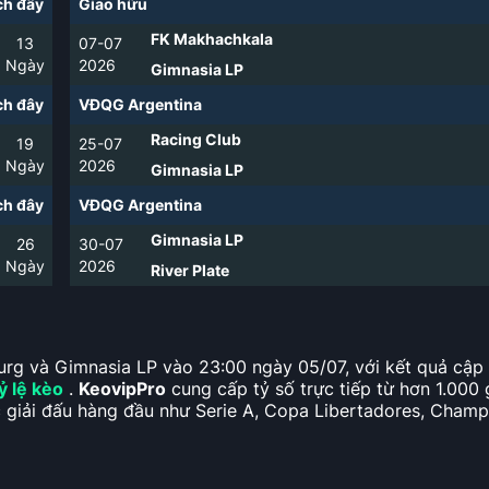
h đây
Giao hữu
FK Makhachkala
13
07-07
Ngày
2026
Gimnasia LP
h đây
VĐQG Argentina
Racing Club
19
25-07
Ngày
2026
Gimnasia LP
h đây
VĐQG Argentina
Gimnasia LP
26
30-07
Ngày
2026
River Plate
sburg và Gimnasia LP vào 23:00 ngày 05/07, với kết quả cập 
ỷ lệ kèo
.
KeovipPro
cung cấp tỷ số trực tiếp từ hơn 1.000 
ác giải đấu hàng đầu như Serie A, Copa Libertadores, Cham