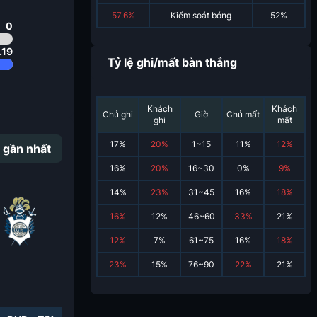
57.6%
Kiểm soát bóng
52%
0
.19
Tỷ lệ ghi/mất bàn thắng
Khách
Khách
Chủ ghi
Giờ
Chủ mất
ghi
mất
17
%
20
%
1~15
11
%
12
%
 gần nhất
16
%
20
%
16~30
0
%
9
%
14
%
23
%
31~45
16
%
18
%
16
%
12
%
46~60
33
%
21
%
12
%
7
%
61~75
16
%
18
%
23
%
15
%
76~90
22
%
21
%