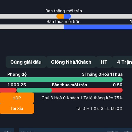
Bàn thắng mỗi trận
Bàn thua mỗi trận
1
Cùng giải đấu
Giống Nhà/Khách
HT
4
Trận
Phong độ
3
Thắng
0
Hoà
1
Thua
1.00
0.25
Bàn thua mỗi trận
0.50
HDP
Chủ
3
Hoà
0
Khách
1
Tỷ lệ thắng kèo
75
%
Tài Xỉu
Tài
0
H
1
Xỉu
3
TL tài
0
%