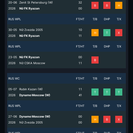
20-06
Zenit St Petersburg (W)
3
2
B
B
H
2026
Nữ FK Ryazan
0
0
RUS WPL
FT/HT
T/B
DHP
T/X
30-05
Nữ Zvezda 2005
1
0
H
T
X
2026
Nữ FK Ryazan
1
1
RUS WPL
FT/HT
T/B
DHP
T/X
23-05
Nữ FK Ryazan
0
0
B
2026
Nữ CSKA Moscow
1
1
RUS WC
FT/HT
T/B
DHP
T/X
05-07
Rubin Kazan (W)
1
1
T
T
T
2026
Dynamo Moscow (W)
4
1
RUS WPL
FT/HT
T/B
DHP
T/X
27-06
Dynamo Moscow (W)
0
0
H
B
X
2026
Nữ Zvezda 2005
0
0