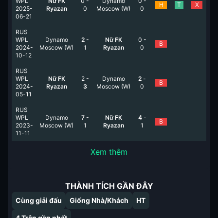
WPL
Nữ FK
0
-
Dynamo
0
-
H
T
X
2025-
Ryazan
0
Moscow (W)
0
06-21
RUS
WPL
Dynamo
2
-
Nữ FK
0
-
B
2024-
Moscow (W)
1
Ryazan
0
10-12
RUS
WPL
Nữ FK
2
-
Dynamo
2
-
B
2024-
Ryazan
3
Moscow (W)
0
05-11
RUS
WPL
Dynamo
7
-
Nữ FK
4
-
B
2023-
Moscow (W)
1
Ryazan
1
11-11
Xem thêm
THÀNH TÍCH GẦN ĐÂY
Cùng giải đấu
Giống Nhà/Khách
HT
4
Trận gần nhất