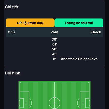
Chi tiết
Dữ liệu trận đấu
Thống kê cầu thủ
Chủ
Phút
Khách
79'
61'
50'
45'
8'
Anastasia Shlapakova
Đội hình