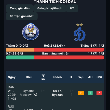
THÀNH TÍCH ĐỐI ĐẦU
Cùng giải đấu
Giống Nhà/Khách
HT
10
Trận gần nhất
Thắng
0
(
0.0
%)
Hoà
2
(
28.6
%)
Thắng
5
(
71.4
%)
0.7
(
28.6
%)
Bàn thắng mỗi trận
1.7
(
71.4
%)
Tỷ
Ngày
Chủ
Khách
HT
W/L
AH
O/U
số
RUS
WPL
Dynamo
1
-
Nữ FK
1
-
H
T
X
2025-
Moscow (W)
1
Ryazan
1
11-08
RUS