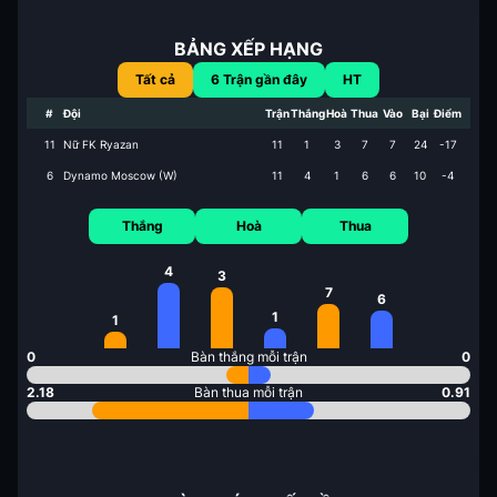
BẢNG XẾP HẠNG
Tất cả
6
Trận gần đây
HT
#
Đội
Trận
Thắng
Hoà
Thua
Vào
Bại
Điểm
11
Nữ FK Ryazan
11
1
3
7
7
24
-17
6
Dynamo Moscow (W)
11
4
1
6
6
10
-4
Thắng
Hoà
Thua
4
3
7
6
1
1
0
Bàn thắng mỗi trận
0
2.18
Bàn thua mỗi trận
0.91