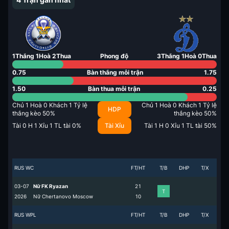
1
Thắng
1
Hoà
2
Thua
Phong độ
3
Thắng
1
Hoà
0
Thua
0.75
Bàn thắng mỗi trận
1.75
1.50
Bàn thua mỗi trận
0.25
Chủ
1
Hoà
0
Khách
1
Tỷ lệ
Chủ
1
Hoà
0
Khách
1
Tỷ lệ
HDP
thắng kèo
50
%
thắng kèo
50
%
Tài
0
H
1
Xỉu
1
TL tài
0
%
Tài Xỉu
Tài
1
H
0
Xỉu
1
TL tài
50
%
RUS WC
FT/HT
T/B
DHP
T/X
03-07
Nữ FK Ryazan
2
1
T
2026
Nữ Chertanovo Moscow
1
0
RUS WPL
FT/HT
T/B
DHP
T/X