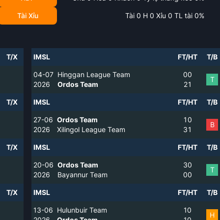
Tài Xỉu
Tài
0
H
0
Xỉu
0
TL tài
0
%
T/X
IMSL
FT/HT
T/B
04-07
Hinggan League Team
0
0
T
2026
Ordos Team
2
1
T/X
IMSL
FT/HT
T/B
27-06
Ordos Team
1
0
B
2026
Xilingol League Team
3
1
T/X
IMSL
FT/HT
T/B
20-06
Ordos Team
3
0
T
2026
Bayannur Team
0
0
T/X
IMSL
FT/HT
T/B
13-06
Hulunbuir Team
1
0
H
2026
Ordos Team
1
0