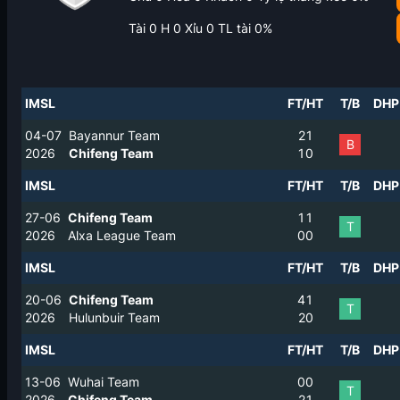
Tài
0
H
0
Xỉu
0
TL tài
0
%
IMSL
FT/HT
T/B
DHP
04-07
Bayannur Team
2
1
B
2026
Chifeng Team
1
0
IMSL
FT/HT
T/B
DHP
27-06
Chifeng Team
1
1
T
2026
Alxa League Team
0
0
IMSL
FT/HT
T/B
DHP
20-06
Chifeng Team
4
1
T
2026
Hulunbuir Team
2
0
IMSL
FT/HT
T/B
DHP
13-06
Wuhai Team
0
0
T
2026
Chifeng Team
2
1