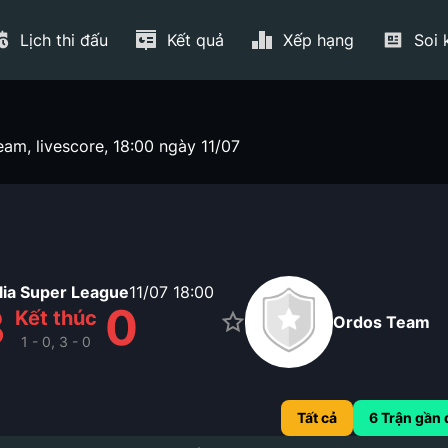
Lịch thi đấu
Kết quả
Xếp hạng
Soi 
am, livescore, 18:00 ngày 11/07
lia Super League
11/07
18:00
3
0
Kết thúc
Ordos Team
1 - 0, 3 - 0
Tất cả
6
Trận gần 