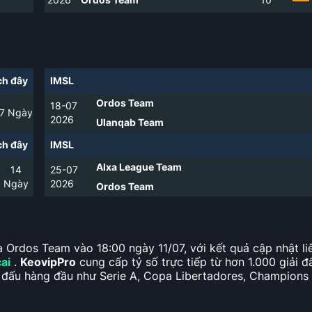
h đây
IMSL
Ordos Team
18-07
7
Ngày
2026
Ulanqab Team
h đây
IMSL
Alxa League Team
14
25-07
Ngày
2026
Ordos Team
à Ordos Team vào 18:00 ngày 11/07, với kết quả cập nhật liê
ai
.
KeovipPro
cung cấp tỷ số trực tiếp từ hơn 1.000 giải đ
ải đấu hàng đầu như Serie A, Copa Libertadores, Champions