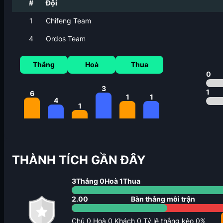
#
Đội
1
Chifeng Team
4
Ordos Team
Thắng
Hoà
Thua
0
3
1
6
1
1
4
1
THÀNH TÍCH GẦN ĐÂY
3
Thắng
0
Hoà
1
Thua
2.00
Bàn thắng mỗi trận
Chủ
0
Hoà
0
Khách
0
Tỷ lệ thắng kèo
0
%