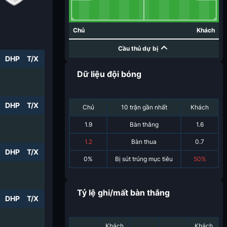
Chủ
Khách
Cầu thủ dự bị
DHP
T/X
Dữ liệu đội bóng
DHP
T/X
Chủ
10 trận gần nhất
Khách
1.9
Bàn thắng
1.6
1.2
Bàn thua
0.7
DHP
T/X
0%
Bị sút trúng mục tiêu
50%
Tỷ lệ ghi/mất bàn thắng
DHP
T/X
Khách
Khách