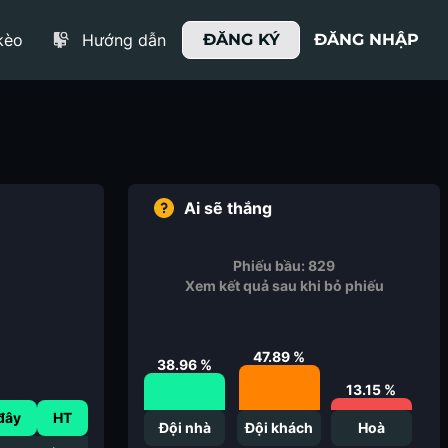
kèo
Hướng dẫn
ĐĂNG KÝ
ĐĂNG NHẬP
Ai sẽ thắng
Phiếu bầu:
829
Xem kết quả sau khi bỏ phiếu
47.89
%
38.96
%
13.15
%
đây
HT
Đội nhà
Đội khách
Hoà