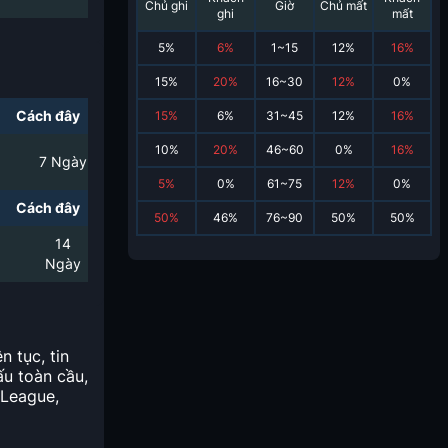
Chủ ghi
Giờ
Chủ mất
ghi
mất
5
%
6
%
1~15
12
%
16
%
15
%
20
%
16~30
12
%
0
%
Cách đây
15
%
6
%
31~45
12
%
16
%
10
%
20
%
46~60
0
%
16
%
7
Ngày
5
%
0
%
61~75
12
%
0
%
Cách đây
50
%
46
%
76~90
50
%
50
%
14
Ngày
n tục, tin
ấu toàn cầu,
 League,