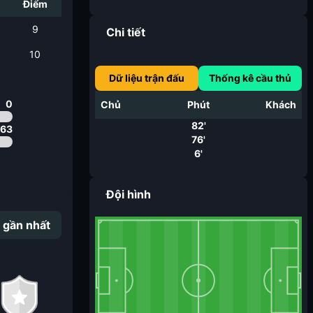
i
Điểm
9
Chi tiết
10
Dữ liệu trận đấu
Thống kê cầu thủ
0
Chủ
Phút
Khách
82'
.63
76'
6'
Đội hình
 gần nhất