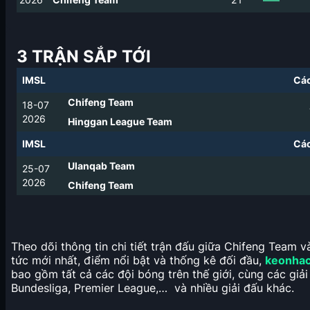
3 TRẬN SẮP TỚI
IMSL
Các
Chifeng Team
18-07
2026
Hinggan League Team
IMSL
Các
Ulanqab Team
25-07
2026
Chifeng Team
Theo dõi thông tin chi tiết trận đấu giữa Chifeng Team v
tức mới nhất, điểm nổi bật và thống kê đối đầu,
keonhac
bao gồm tất cả các đội bóng trên thế giới, cùng các gi
Bundesliga, Premier League,… và nhiều giải đấu khác.