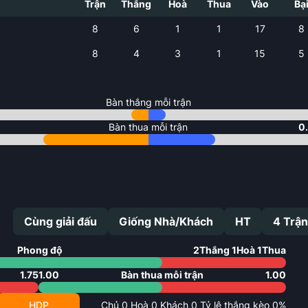
Trận
Thắng
Hoà
Thua
Vào
Bạ
8
6
1
1
17
8
8
4
3
1
15
5
Bàn thắng mỗi trận
Bàn thua mỗi trận
0
Cùng giải đấu
Giống Nhà/Khách
HT
4
Trận
Phong độ
2
Thắng
1
Hoà
1
Thua
1.75
1.00
Bàn thua mỗi trận
1.00
HDP
Chủ
0
Hoà
0
Khách
0
Tỷ lệ thắng kèo
0
%