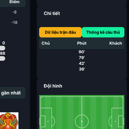
i
Điểm
-8
Chi tiết
-18
Dữ liệu trận đấu
Thống kê cầu thủ
0
Chủ
Phút
Khách
90'
.88
79'
42'
36'
Đội hình
 gần nhất