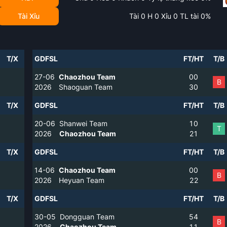
Tài Xỉu
Tài
0
H
0
Xỉu
0
TL tài
0
%
T/X
GDFSL
FT/HT
T/B
27-06
Chaozhou Team
0
0
B
2026
Shaoguan Team
3
0
T/X
GDFSL
FT/HT
T/B
20-06
Shanwei Team
1
0
T
2026
Chaozhou Team
2
1
T/X
GDFSL
FT/HT
T/B
14-06
Chaozhou Team
0
0
B
2026
Heyuan Team
2
2
T/X
GDFSL
FT/HT
T/B
30-05
Dongguan Team
5
4
B
2026
Chaozhou Team
1
1