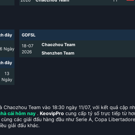
h đây
GDFSL
Chaozhou Team
18-07
6
Ngày
2026
Shenzhen Team
h đây
13
Ngày
và Chaozhou Team vào 18:30 ngày 11/07, với kết quả cập nhậ
nhà cái hôm nay
.
KeovipPro
cung cấp tỷ số trực tiếp từ hơn
, cùng các giải đấu hàng đầu như Serie A, Copa Libertadore
ều giải đấu khác.