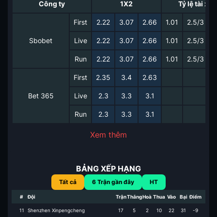
Công ty
1X2
Tỷ lệ tài xỉu
First
2.22
3.07
2.66
1.01
2.5/3
0
Sbobet
Live
2.22
3.07
2.66
1.01
2.5/3
0
Run
2.22
3.07
2.66
1.01
2.5/3
0
First
2.35
3.4
2.63
Bet 365
Live
2.3
3.3
3.1
Run
2.3
3.3
3.1
Xem thêm
BẢNG XẾP HẠNG
Tất cả
6
Trận gần đây
HT
#
Đội
Trận
Thắng
Hoà
Thua
Vào
Bại
Điểm
11
Shenzhen Xinpengcheng
17
5
2
10
22
31
-9