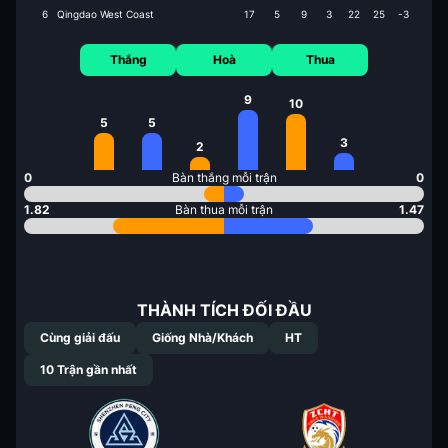
6
Qingdao West Coast
17
5
9
3
22
25
-3
Thắng
Hoà
Thua
9
10
5
5
3
2
0
Bàn thắng mỗi trận
0
1.82
Bàn thua mỗi trận
1.47
THÀNH TÍCH ĐỐI ĐẦU
Cùng giải đấu
Giống Nhà/Khách
HT
10
Trận gần nhất