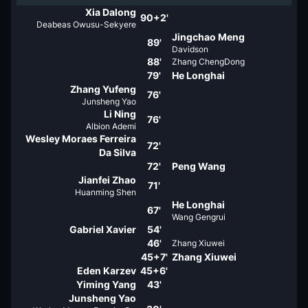
Xia Dalong
90+2'
Deabeas Owusu-Sekyere
Jingchao Meng
89'
Davidson
88'
Zhang ChengDong
79'
He Longhai
Zhang Yufeng
76'
Junsheng Yao
Li Ning
76'
Albion Ademi
Wesley Moraes Ferreira
72'
Da Silva
72'
Peng Wang
Jianfei Zhao
71'
Huanming Shen
He Longhai
67'
Wang Gengrui
Gabriel Xavier
54'
46'
Zhang Xiuwei
45+7'
Zhang Xiuwei
Eden Karzev
45+6'
Yiming Yang
43'
Junsheng Yao