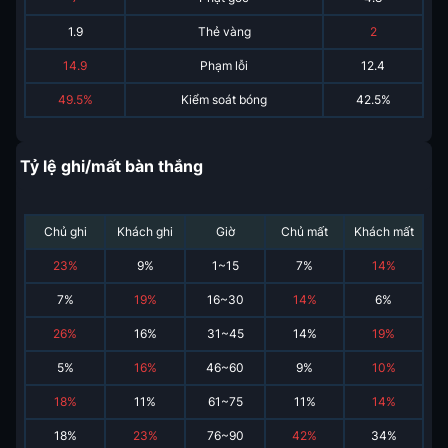
1.9
Thẻ vàng
2
14.9
Phạm lỗi
12.4
49.5%
Kiểm soát bóng
42.5%
Tỷ lệ ghi/mất bàn thắng
Chủ ghi
Khách ghi
Giờ
Chủ mất
Khách mất
23
%
9
%
1~15
7
%
14
%
7
%
19
%
16~30
14
%
6
%
26
%
16
%
31~45
14
%
19
%
5
%
16
%
46~60
9
%
10
%
18
%
11
%
61~75
11
%
14
%
18
%
23
%
76~90
42
%
34
%