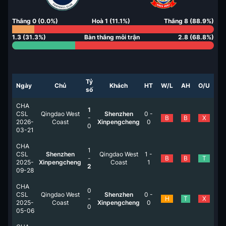
Thắng
0
(
0.0
%)
Hoà
1
(
11.1
%)
Thắng
8
(
88.9
%)
1.3
(
31.3
%)
Bàn thắng mỗi trận
2.8
(
68.8
%)
Tỷ
Ngày
Chủ
Khách
HT
W/L
AH
O/U
số
CHA
1
CSL
Qingdao West
Shenzhen
0
-
-
B
B
X
2026-
Coast
Xinpengcheng
0
0
03-21
CHA
1
CSL
Shenzhen
Qingdao West
1
-
-
B
B
T
2025-
Xinpengcheng
Coast
1
2
09-28
CHA
0
CSL
Qingdao West
Shenzhen
0
-
-
H
T
X
2025-
Coast
Xinpengcheng
0
0
05-06