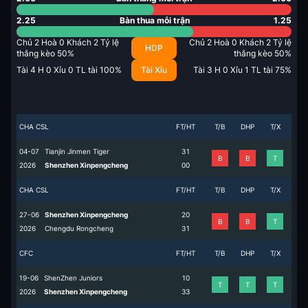
2.25
Bàn thua mỗi trận
1.25
Chủ
2
Hoà
0
Khách
2
Tỷ lệ
Chủ
2
Hoà
0
Khách
2
Tỷ lệ
HDP
thắng kèo
50
%
thắng kèo
50
%
Tài
4
H
0
Xỉu
0
TL tài
100
%
Tài Xỉu
Tài
3
H
0
Xỉu
1
TL tài
75
%
CHA CSL
FT/HT
T/B
DHP
T/X
04-07
Tianjin Jinmen Tiger
3
1
B
B
T
2026
Shenzhen Xinpengcheng
0
0
CHA CSL
FT/HT
T/B
DHP
T/X
27-06
Shenzhen Xinpengcheng
2
0
B
B
T
2026
Chengdu Rongcheng
3
1
CFC
FT/HT
T/B
DHP
T/X
19-06
ShenZhen Juniors
1
0
T
T
T
2026
Shenzhen Xinpengcheng
3
3