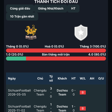
THÀNH TÍCH ĐỐI ĐẦU
Cùng giải đấu
Giống Nhà/Khách
HT
10
Trận gần nhất
Thắng
0
(
0.0
%)
Hoà
0
(
0.0
%)
Thắng
3
(
100.0
%)
1.0
(
20.0
%)
Bàn thắng mỗi trận
4.0
(
80.0
%)
Tỷ
Ngày
Chủ
Khách
HT
W/L
AH
O/U
số
3
SichuanFootball
Chengdu
Dazhou
0
-
-
B
2026-05-05
Team
Team
0
0
1
SichuanFootball
Chengdu
Dazhou
1
-
-
B
2025-11-02
Team
Team
0