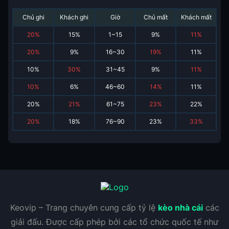
Chủ ghi
Khách ghi
Giờ
Chủ mất
Khách mất
20
%
15
%
1~15
9
%
11
%
20
%
9
%
16~30
19
%
11
%
10
%
30
%
31~45
9
%
11
%
10
%
6
%
46~60
14
%
11
%
20
%
21
%
61~75
23
%
22
%
20
%
18
%
76~90
23
%
33
%
Keovip – Trang chuyên cung cấp tỷ lệ
kèo nhà cái
các
giải đấu. Được cấp phép bởi các tổ chức quốc tế như