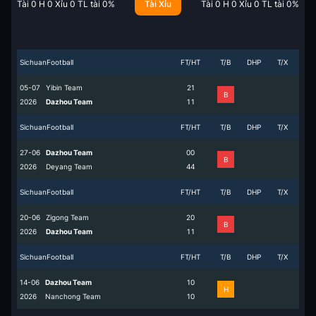
Tài
0
H
0
Xỉu
0
TL tài
0
%
Tài Xỉu
Tài
0
H
0
Xỉu
0
TL tài
0
%
SichuanFootball
FT/HT
T/B
DHP
T/X
05-07
Yibin Team
2
1
B
2026
Dazhou Team
1
1
SichuanFootball
FT/HT
T/B
DHP
T/X
27-06
Dazhou Team
0
0
B
2026
Deyang Team
4
4
SichuanFootball
FT/HT
T/B
DHP
T/X
20-06
Zigong Team
2
0
B
2026
Dazhou Team
1
1
SichuanFootball
FT/HT
T/B
DHP
T/X
14-06
Dazhou Team
1
0
H
2026
Nanchong Team
1
0