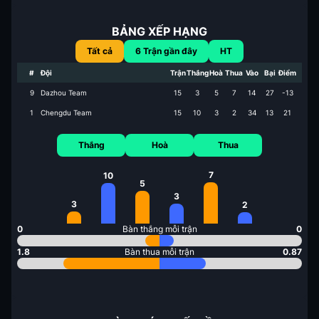
BẢNG XẾP HẠNG
Tất cả
6
Trận gần đây
HT
#
Đội
Trận
Thắng
Hoà
Thua
Vào
Bại
Điểm
9
Dazhou Team
15
3
5
7
14
27
-13
1
Chengdu Team
15
10
3
2
34
13
21
Thắng
Hoà
Thua
7
10
5
3
3
2
0
Bàn thắng mỗi trận
0
1.8
Bàn thua mỗi trận
0.87