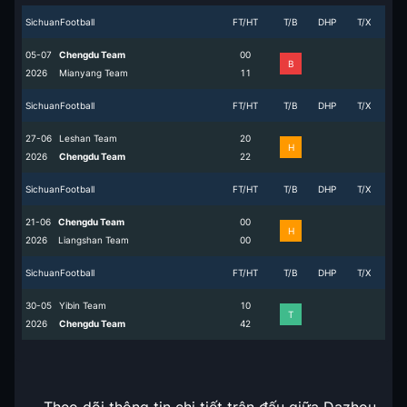
SichuanFootball
FT/HT
T/B
DHP
T/X
05-07
Chengdu Team
0
0
B
2026
Mianyang Team
1
1
SichuanFootball
FT/HT
T/B
DHP
T/X
27-06
Leshan Team
2
0
H
2026
Chengdu Team
2
2
SichuanFootball
FT/HT
T/B
DHP
T/X
21-06
Chengdu Team
0
0
H
2026
Liangshan Team
0
0
SichuanFootball
FT/HT
T/B
DHP
T/X
30-05
Yibin Team
1
0
T
2026
Chengdu Team
4
2