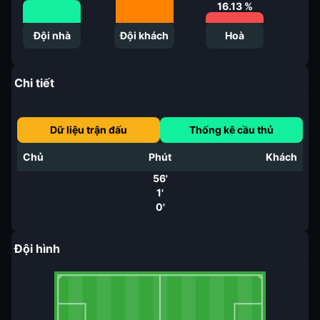
16.13
%
Đội nhà
Đội khách
Hoà
Chi tiết
Dữ liệu trận đấu
Thống kê cầu thủ
Chủ
Phút
Khách
56'
1'
0'
Đội hình