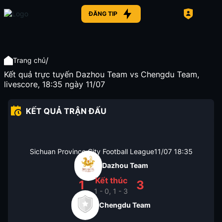
ĐĂNG TIP
/
Trang chủ
Kết quả trực tuyến Dazhou Team vs Chengdu Team,
livescore, 18:35 ngày 11/07
KẾT QUẢ TRẬN ĐẤU
Sichuan Province City Football League
11/07
18:35
Dazhou Team
Kết thúc
1
3
1 - 0, 1 - 3
Chengdu Team