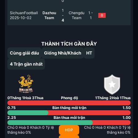
0
1
SichuanFootball
Dazhou
Chengdu
1
-
-
B
2025-10-02
Team
Team
1
4
THÀNH TÍCH GẦN ĐÂY
Cùng giải đấu
Giống Nhà/Khách
HT
4
Trận gần nhất
0
Thắng
1
Hoà
3
Thua
Phong độ
1
Thắng
2
Hoà
1
Thua
0.75
Bàn thắng mỗi trận
1.50
2.25
Bàn thua mỗi trận
1.00
Chủ
0
Hoà
0
Khách
0
Tỷ lệ
Chủ
0
Hoà
0
Khách
0
Tỷ lệ
HDP
thắng kèo
0
%
thắng kèo
0
%