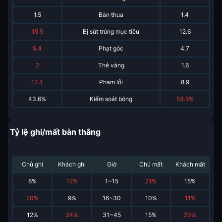
1.5
Bàn thua
1.4
15.5
Bị sút trúng mục tiêu
12.6
5.4
Phạt góc
4.7
2
Thẻ vàng
1.6
12.4
Phạm lỗi
8.9
43.6%
Kiểm soát bóng
53.5%
Tỷ lệ ghi/mất bàn thắng
Chủ ghi
Khách ghi
Giờ
Chủ mất
Khách mất
8
%
12
%
1~15
21
%
15
%
20
%
9
%
16~30
10
%
11
%
12
%
24
%
31~45
15
%
20
%