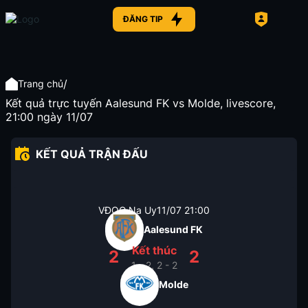
ĐĂNG TIP
/
Trang chủ
Kết quả trực tuyến Aalesund FK vs Molde, livescore,
21:00 ngày 11/07
KẾT QUẢ TRẬN ĐẤU
VĐQG Na Uy
11/07
21:00
Aalesund FK
Kết thúc
2
2
1 - 2, 2 - 2
Molde