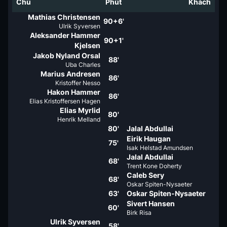
Chủ
Phút
Khách
Mathias Christensen
90+6'
Ulrik Syversen
Aleksander Hammer
90+1'
Kjelsen
Jakob Nyland Orsal
88'
Uba Charles
Marius Andresen
86'
Kristoffer Nesso
Hakon Hammer
86'
Elias Kristoffersen Hagen
Elias Myrlid
80'
Henrik Melland
80'
Jalal Abdullai
Eirik Haugan
75'
Isak Helstad Amundsen
Jalal Abdullai
68'
Trent Kone Doherty
Caleb Sery
68'
Oskar Spiten-Nysaeter
63'
Oskar Spiten-Nysaeter
Sivert Hansen
60'
Birk Risa
Ulrik Syversen
58'