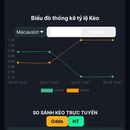
Biểu đồ thống kê tỷ lệ Kèo
Macauslot
Handicap
Tài/Xỉu
SO SÁNH KÈO TRỰC TUYẾN
Odds
HT