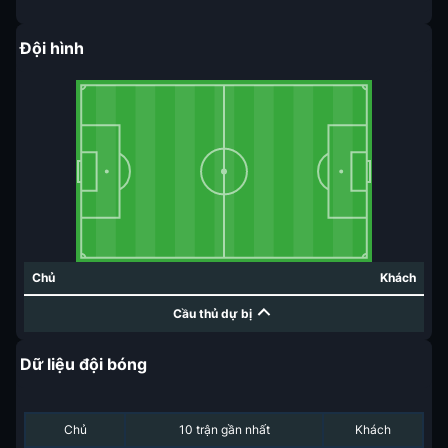
Đội hình
Chủ
Khách
Cầu thủ dự bị
Dữ liệu đội bóng
Chủ
10 trận gần nhất
Khách