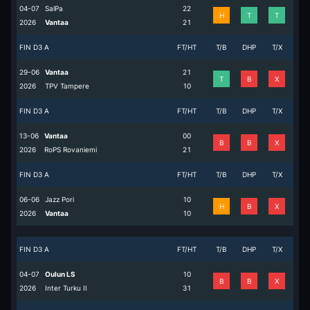
04-07
SalPa
2
2
H
T
T
2026
Vantaa
2
1
FIN D3 A
FT/HT
T/B
DHP
T/X
29-06
Vantaa
2
1
T
B
X
2026
TPV Tampere
1
0
FIN D3 A
FT/HT
T/B
DHP
T/X
13-06
Vantaa
0
0
B
B
X
2026
RoPS Rovaniemi
2
1
FIN D3 A
FT/HT
T/B
DHP
T/X
06-06
Jazz Pori
1
0
H
B
X
2026
Vantaa
1
0
FIN D3 A
FT/HT
T/B
DHP
T/X
04-07
Oulun LS
1
0
B
B
X
2026
Inter Turku II
3
1