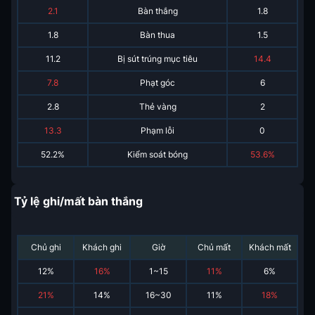
2.1
Bàn thắng
1.8
1.8
Bàn thua
1.5
11.2
Bị sút trúng mục tiêu
14.4
7.8
Phạt góc
6
2.8
Thẻ vàng
2
13.3
Phạm lỗi
0
52.2%
Kiểm soát bóng
53.6%
Tỷ lệ ghi/mất bàn thắng
Chủ ghi
Khách ghi
Giờ
Chủ mất
Khách mất
12
%
16
%
1~15
11
%
6
%
21
%
14
%
16~30
11
%
18
%