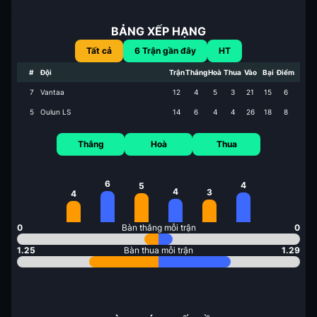
BẢNG XẾP HẠNG
Tất cả
6
Trận gần đây
HT
#
Đội
Trận
Thắng
Hoà
Thua
Vào
Bại
Điểm
7
Vantaa
12
4
5
3
21
15
6
5
Oulun LS
14
6
4
4
26
18
8
Thắng
Hoà
Thua
6
4
5
4
3
4
0
Bàn thắng mỗi trận
0
1.25
Bàn thua mỗi trận
1.29