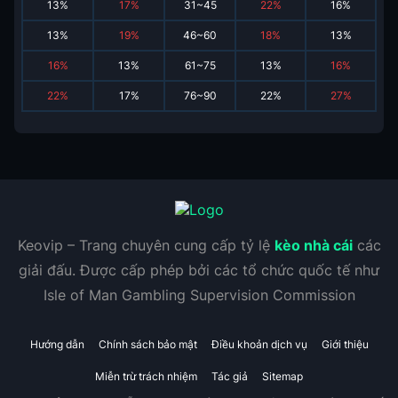
13
%
17
%
31~45
22
%
16
%
13
%
19
%
46~60
18
%
13
%
16
%
13
%
61~75
13
%
16
%
22
%
17
%
76~90
22
%
27
%
Keovip – Trang chuyên cung cấp tỷ lệ
kèo nhà cái
các
giải đấu. Được cấp phép bởi các tổ chức quốc tế như
Isle of Man Gambling Supervision Commission
Hướng dẫn
Chính sách bảo mật
Điều khoản dịch vụ
Giới thiệu
Miễn trừ trách nhiệm
Tác giả
Sitemap