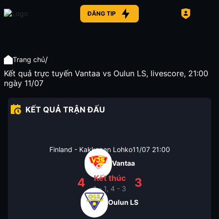
ĐĂNG TIP
/
Trang chủ
Kết quả trực tuyến Vantaa vs Oulun LS, livescore, 21:00
ngày 11/07
KẾT QUẢ TRẬN ĐẤU
Finland - Kakkonen Lohko
11/07
21:00
Vantaa
Kết thúc
4
3
1 - 1, 4 - 3
Oulun LS