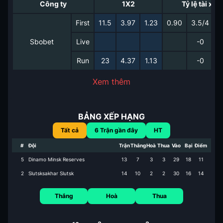
Công ty
1X2
Tỷ lệ tài xỉu
First
11.5
3.97
1.23
0.90
3.5/4
0
Sbobet
Live
-0
Run
23
4.37
1.13
-0
Xem thêm
BẢNG XẾP HẠNG
Tất cả
6
Trận gần đây
HT
#
Đội
Trận
Thắng
Hoà
Thua
Vào
Bại
Điểm
5
Dinamo Minsk Reserves
13
7
3
3
29
18
11
2
Slutsksakhar Slutsk
14
10
2
2
30
16
14
Thắng
Hoà
Thua