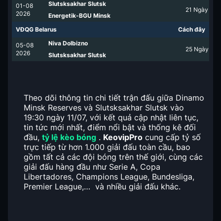
Slutsksakhar Slutsk
01-08
21
Ngày
2026
Energetik-BGU Minsk
VĐQG Belarus
Cách đây
Niva Dolbizno
05-08
25
Ngày
2026
Slutsksakhar Slutsk
Theo dõi thông tin chi tiết trận đấu giữa Dinamo
Minsk Reserves và Slutsksakhar Slutsk vào
19:30 ngày 11/07, với kết quả cập nhật liên tục,
tin tức mới nhất, điểm nổi bật và thống kê đối
đầu,
tỷ lệ kèo bóng
.
KeovipPro
cung cấp tỷ số
trực tiếp từ hơn 1.000 giải đấu toàn cầu, bao
gồm tất cả các đội bóng trên thế giới, cùng các
giải đấu hàng đầu như Serie A, Copa
Libertadores, Champions League, Bundesliga,
Premier League,… và nhiều giải đấu khác.