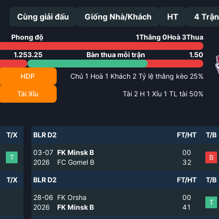
Cùng giải đấu
Giống Nhà/Khách
HT
4
Trận
Phong độ
1
Thắng
0
Hoà
3
Thua
1.25
3.25
Bàn thua mỗi trận
1.50
HDP
Chủ
1
Hoà
1
Khách
2
Tỷ lệ thắng kèo
25
%
Tài Xỉu
Tài
2
H
1
Xỉu
1
TL tài
50
%
T/X
BLR D2
FT/HT
T/B
03-07
FK Minsk B
0
0
T
B
2026
FC Gomel B
3
2
T/X
BLR D2
FT/HT
T/B
28-06
FK Orsha
0
0
T
2026
FK Minsk B
4
1