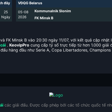
h đây
VĐQG Belarus
Kommunalnik Slonim
25
05-08
Ngày
2026
FK Minsk B
và FK Minsk B vào 20:30 ngày 11/07, với kết quả cập nhật li
cái
.
KeovipPro
cung cấp tỷ số trực tiếp từ hơn 1.000 giải 
ải đấu hàng đầu như Serie A, Copa Libertadores, Champions
ái
các giải đấu. Được cấp phép bởi các tổ chức quốc tế n