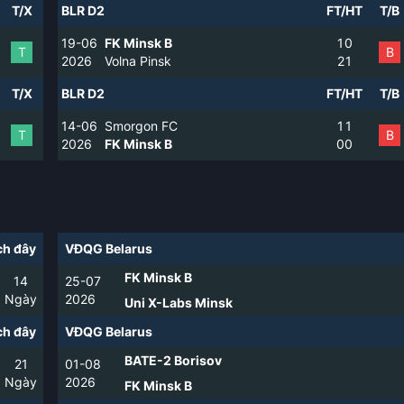
T/X
BLR D2
FT/HT
T/B
19-06
FK Minsk B
1
0
T
B
2026
Volna Pinsk
2
1
T/X
BLR D2
FT/HT
T/B
14-06
Smorgon FC
1
1
T
B
2026
FK Minsk B
0
0
h đây
VĐQG Belarus
FK Minsk B
14
25-07
Ngày
2026
Uni X-Labs Minsk
h đây
VĐQG Belarus
BATE-2 Borisov
21
01-08
Ngày
2026
FK Minsk B