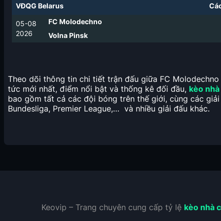
VĐQG Belarus
Các
FC Molodechno
05-08
2026
Volna Pinsk
Theo dõi thông tin chi tiết trận đấu giữa FC Molodechno 
tức mới nhất, điểm nổi bật và thống kê đối đầu,
kèo nhà 
bao gồm tất cả các đội bóng trên thế giới, cùng các gi
Bundesliga, Premier League,… và nhiều giải đấu khác.
Keovip – Trang chuyên cung cấp tỷ lệ
kèo nhà c