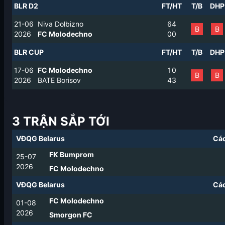
BLR D2
FT/HT
T/B
DHP
21-06
Niva Dolbizno
6
4
B
B
2026
FC Molodechno
0
0
BLR CUP
FT/HT
T/B
DHP
17-06
FC Molodechno
1
0
B
B
2026
BATE Borisov
4
3
3 TRẬN SẮP TỚI
VĐQG Belarus
Các
FK Bumprom
25-07
2026
FC Molodechno
VĐQG Belarus
Các
FC Molodechno
01-08
2026
Smorgon FC