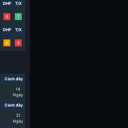
DHP
T/X
B
T
DHP
T/X
H
X
Cách đây
14
Ngày
Cách đây
21
Ngày