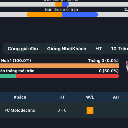
Bàn thua mỗi trận
2
Cùng giải đấu
Giống Nhà/Khách
HT
10
Trận
Hoà
1
(
100.0
%)
Thắng
0
(
0.0
%)
àn thắng mỗi trận
0
(
50.0
%)
Khách
HT
W/L
AH
FC Molodechno
0
-
0
H