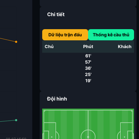
Chi tiết
Dữ liệu trận đấu
Thống kê cầu thủ
Chủ
Phút
Khách
61'
57'
36'
25'
19'
Đội hình