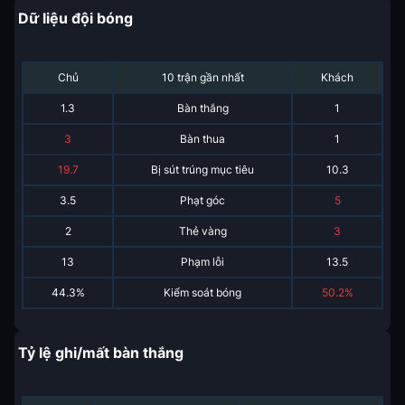
Dữ liệu đội bóng
Chủ
10 trận gần nhất
Khách
1.3
Bàn thắng
1
3
Bàn thua
1
19.7
Bị sút trúng mục tiêu
10.3
3.5
Phạt góc
5
2
Thẻ vàng
3
13
Phạm lỗi
13.5
44.3%
Kiểm soát bóng
50.2%
Tỷ lệ ghi/mất bàn thắng