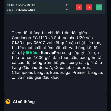
09-01
America RN (Trẻ)
3
0
B
B
T
2026
Sobradinho U20
2
1
Theo dõi thông tin chi tiết trận đấu giữa
Candango EC U20 và Sobradinho U20 vào
01:30 ngày 05/07, với kết quả cập nhật liên tục,
tin tức mới nhất, điểm nổi bật và thống kê đối
đầu,
tỷ lệ kèo
.
KeovipPro
cung cấp tỷ số trực
tiếp từ hơn 1.000 giải đấu toàn cầu, bao gồm tất
cả các đội bóng trên thế giới, cùng các giải đấu
hàng đầu như Serie A, Copa Libertadores,
Champions League, Bundesliga, Premier League,
… và nhiều giải đấu khác.
Ai sẽ thắng