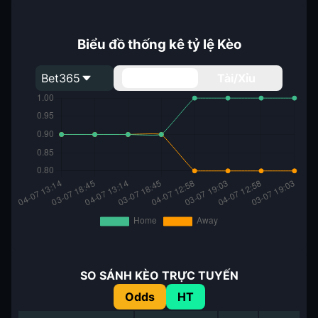
Biểu đồ thống kê tỷ lệ Kèo
Bet365
Handicap
Tài/Xỉu
SO SÁNH KÈO TRỰC TUYẾN
Odds
HT