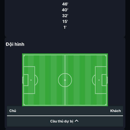
46'
40'
32'
15'
1'
Đội hình
Chủ
Khách
Cầu thủ dự bị