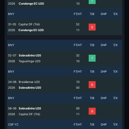
T
2026
Candango EC U20
1
0
BNY
FT/HT
T/B
DHP
T/X
31-05
Capital DF (Trẻ)
5
2
B
2026
Candango EC U20
1
1
BNY
FT/HT
T/B
DHP
T/X
02-07
Sobradinho U20
3
2
T
2026
Taguatinga U20
1
0
BNY
FT/HT
T/B
DHP
T/X
24-06
Brasiliense U20
1
0
B
2026
Sobradinho U20
0
0
BNY
FT/HT
T/B
DHP
T/X
08-06
Sobradinho U20
0
0
B
2026
Capital DF (Trẻ)
1
1
CSP YC
FT/HT
T/B
DHP
T/X