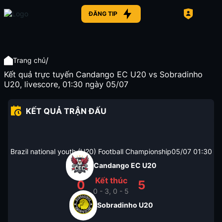
ĐĂNG TIP
/
Trang chủ
Kết quả trực tuyến Candango EC U20 vs Sobradinho
U20, livescore, 01:30 ngày 05/07
KẾT QUẢ TRẬN ĐẤU
Brazil national youth (U20) Football Championship
05/07
01:30
Candango EC U20
Kết thúc
0
5
0 - 3, 0 - 5
Sobradinho U20