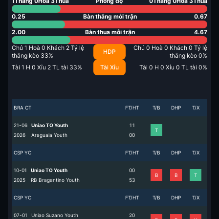
1
Thắng
0
Hoà
3
Thua
Phong độ
0
Thắng
0
Hoà
3
Thua
0.25
Bàn thắng mỗi trận
0.67
2.00
Bàn thua mỗi trận
4.67
Chủ
1
Hoà
0
Khách
2
Tỷ lệ
Chủ
0
Hoà
0
Khách
0
Tỷ lệ
HDP
thắng kèo
33
%
thắng kèo
0
%
Tài
1
H
0
Xỉu
2
TL tài
33
%
Tài Xỉu
Tài
0
H
0
Xỉu
0
TL tài
0
%
BRA CT
FT/HT
T/B
DHP
T/X
21-06
Uniao TO Youth
1
1
T
2026
Araguaia Youth
0
0
CSP YC
FT/HT
T/B
DHP
T/X
10-01
Uniao TO Youth
0
0
B
B
T
2025
RB Bragantino Youth
5
3
CSP YC
FT/HT
T/B
DHP
T/X
07-01
Uniao Suzano Youth
2
0