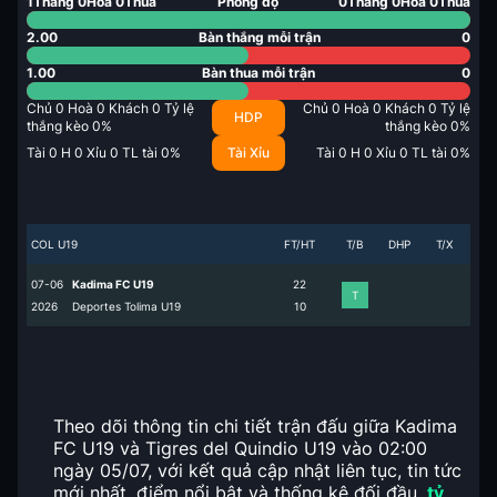
1
Thắng
0
Hoà
0
Thua
Phong độ
0
Thắng
0
Hoà
0
Thua
2.00
Bàn thắng mỗi trận
0
1.00
Bàn thua mỗi trận
0
Chủ
0
Hoà
0
Khách
0
Tỷ lệ
Chủ
0
Hoà
0
Khách
0
Tỷ lệ
HDP
thắng kèo
0
%
thắng kèo
0
%
Tài
0
H
0
Xỉu
0
TL tài
0
%
Tài Xỉu
Tài
0
H
0
Xỉu
0
TL tài
0
%
COL U19
FT/HT
T/B
DHP
T/X
07-06
Kadima FC U19
2
2
T
2026
Deportes Tolima U19
1
0
Theo dõi thông tin chi tiết trận đấu giữa Kadima
FC U19 và Tigres del Quindio U19 vào 02:00
ngày 05/07, với kết quả cập nhật liên tục, tin tức
mới nhất, điểm nổi bật và thống kê đối đầu,
tỷ