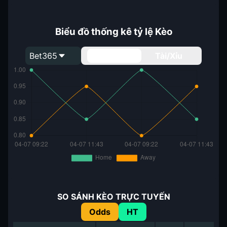
Biểu đồ thống kê tỷ lệ Kèo
Bet365
Handicap
Tài/Xỉu
SO SÁNH KÈO TRỰC TUYẾN
Odds
HT