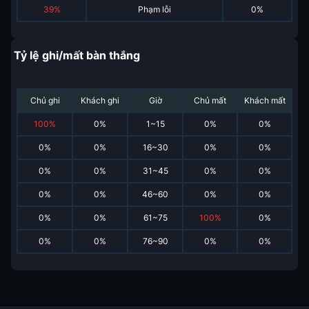
39%
Phạm lỗi
0%
Tỷ lệ ghi/mất bàn thắng
Chủ ghi
Khách ghi
Giờ
Chủ mất
Khách mất
100
%
0
%
1~15
0
%
0
%
0
%
0
%
16~30
0
%
0
%
0
%
0
%
31~45
0
%
0
%
0
%
0
%
46~60
0
%
0
%
0
%
0
%
61~75
100
%
0
%
0
%
0
%
76~90
0
%
0
%