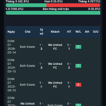
Thắng
3
(
42.9
%)
Hoà
0
(
0.0
%)
Thắng
4
(
57.1
%)
1.0
(
100.0
%)
Bàn thắng mỗi trận
0
(
0.0
%)
Tỷ
Ngày
Chủ
Khách
HT
W/L
AH
O/U
số
DOM
D1
1
-
We United
0
-
Bath Estate
T
2026-
3
FC
1
05-14
DOM
D1
1
-
We United
0
-
Bath Estate
T
2024-
3
FC
2
05-13
DOM
D1
1
-
We United
1
-
Bath Estate
B
2023-
0
FC
0
06-10
DOM
D1
We United
1
-
0
-
2023-
Bath Estate
T