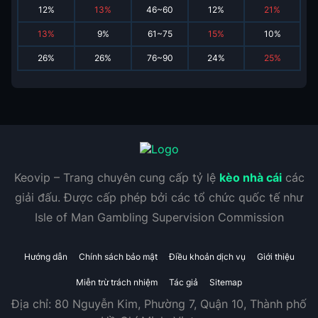
12
%
13
%
46~60
12
%
21
%
13
%
9
%
61~75
15
%
10
%
26
%
26
%
76~90
24
%
25
%
Keovip – Trang chuyên cung cấp tỷ lệ
kèo nhà cái
các
giải đấu. Được cấp phép bởi các tổ chức quốc tế như
Isle of Man Gambling Supervision Commission
Hướng dẫn
Chính sách bảo mật
Điều khoản dịch vụ
Giới thiệu
Miễn trừ trách nhiệm
Tác giả
Sitemap
Địa chỉ:
80 Nguyễn Kim, Phường 7, Quận 10, Thành phố