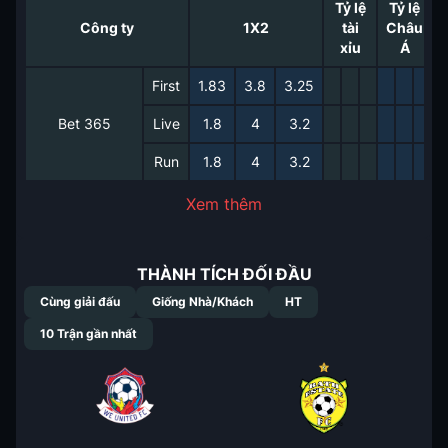
Tỷ lệ
Tỷ lệ
Công ty
1X2
tài
Châu
xỉu
Á
First
1.83
3.8
3.25
Bet 365
Live
1.8
4
3.2
Run
1.8
4
3.2
Xem thêm
THÀNH TÍCH ĐỐI ĐẦU
Cùng giải đấu
Giống Nhà/Khách
HT
10
Trận gần nhất