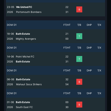
23-05
We United FC
2
2
B
2026
Portsmouth Bombers
3
1
DOM D1
FT/HT
T/B
DHP
T/X
18-06
Bath Estate
2
1
T
2026
Mighty Avengers
0
0
DOM D1
FT/HT
T/B
DHP
T/X
14-06
Point Michel FC
2
2
T
2026
Bath Estate
3
1
DOM D1
FT/HT
T/B
DHP
T/X
06-06
Bath Estate
3
2
B
2026
Mahaut Soca Strikers
5
4
DOM D1
FT/HT
T/B
DHP
T/X
01-06
Bath Estate
0
0
B
2026
South East FC
3
0