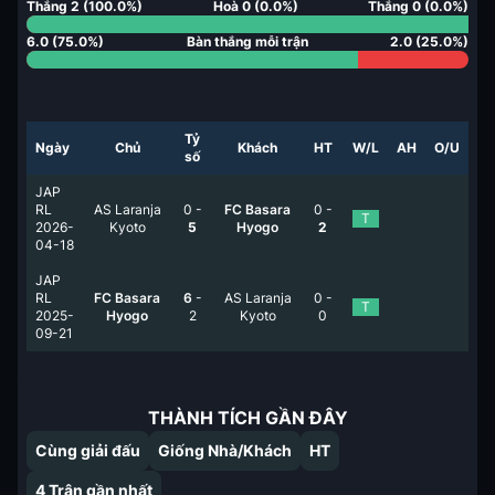
Thắng
2
(
100.0
%)
Hoà
0
(
0.0
%)
Thắng
0
(
0.0
%)
6.0
(
75.0
%)
Bàn thắng mỗi trận
2.0
(
25.0
%)
Tỷ
Ngày
Chủ
Khách
HT
W/L
AH
O/U
số
JAP
RL
AS Laranja
0
-
FC Basara
0
-
T
2026-
Kyoto
5
Hyogo
2
04-18
JAP
RL
FC Basara
6
-
AS Laranja
0
-
T
2025-
Hyogo
2
Kyoto
0
09-21
THÀNH TÍCH GẦN ĐÂY
Cùng giải đấu
Giống Nhà/Khách
HT
4
Trận gần nhất