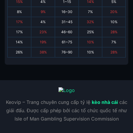
15
%
4
%
1~15
14
%
5
%
8
%
9
%
16~30
7
%
20
%
17
%
4
%
31~45
32
%
10
%
17
%
23
%
46~60
25
%
28
%
14
%
19
%
61~75
10
%
7
%
26
%
38
%
76~90
10
%
28
%
Keovip – Trang chuyên cung cấp tỷ lệ
kèo nhà cái
các
giải đấu. Được cấp phép bởi các tổ chức quốc tế như
Isle of Man Gambling Supervision Commission