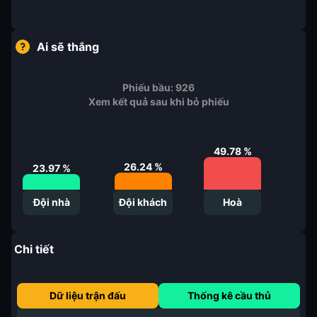
Ai sẽ thắng
Phiếu bầu:
926
Xem kết quả sau khi bỏ phiếu
49.78
%
26.24
%
23.97
%
Đội nhà
Đội khách
Hoà
Chi tiết
Dữ liệu trận đấu
Thống kê cầu thủ