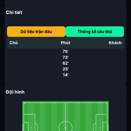
Chi tiết
Dữ liệu trận đấu
Thống kê cầu thủ
Chủ
Phút
Khách
75'
73'
62'
25'
14'
Đội hình