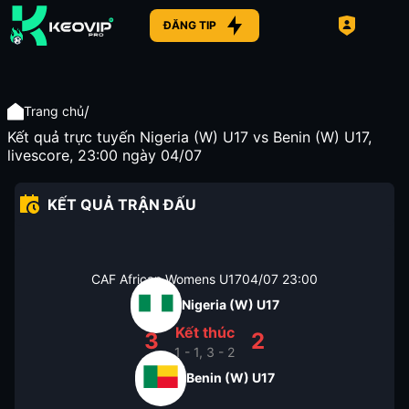
ĐĂNG TIP
/
Trang chủ
Kết quả trực tuyến Nigeria (W) U17 vs Benin (W) U17,
livescore, 23:00 ngày 04/07
KẾT QUẢ TRẬN ĐẤU
CAF African Womens U17
04/07
23:00
Nigeria (W) U17
Kết thúc
3
2
1 - 1, 3 - 2
Benin (W) U17