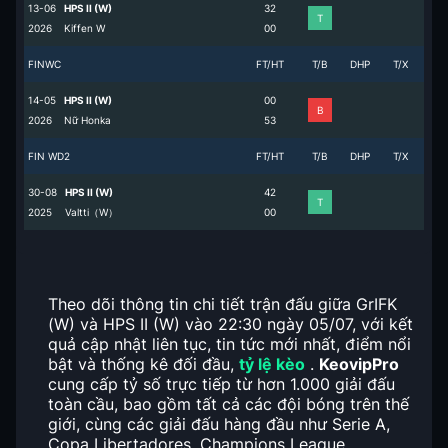
13-06
HPS II (W)
3
2
T
2026
Kiffen W
0
0
FINWC
FT/HT
T/B
DHP
T/X
14-05
HPS II (W)
0
0
B
2026
Nữ Honka
5
3
FIN WD2
FT/HT
T/B
DHP
T/X
30-08
HPS II (W)
4
2
T
2025
Valtti（W）
0
0
Theo dõi thông tin chi tiết trận đấu giữa GrIFK
(W) và HPS II (W) vào 22:30 ngày 05/07, với kết
quả cập nhật liên tục, tin tức mới nhất, điểm nổi
bật và thống kê đối đầu,
tỷ lệ kèo
.
KeovipPro
cung cấp tỷ số trực tiếp từ hơn 1.000 giải đấu
toàn cầu, bao gồm tất cả các đội bóng trên thế
giới, cùng các giải đấu hàng đầu như Serie A,
Copa Libertadores, Champions League,