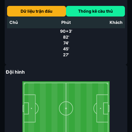
Dữ liệu trận đấu
Thống kê cầu thủ
Chủ
Phút
Khách
90+3'
82'
74'
45'
27'
Đội hình