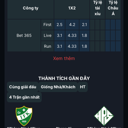
Tỷ lệ
Tỷ lệ
Công ty
1X2
tài
Châu
xỉu
Á
First
2.5
4.2
2.1
Bet 365
Live
3.1
4.33
1.8
Run
3.1
4.33
1.8
Xem thêm
THÀNH TÍCH GẦN ĐÂY
Cùng giải đấu
Giống Nhà/Khách
HT
4
Trận gần nhất