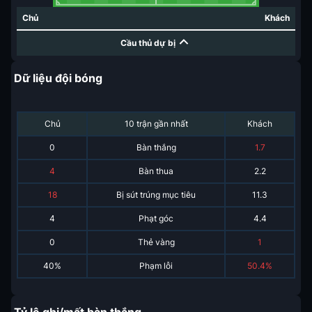
Chủ
Khách
Cầu thủ dự bị
Dữ liệu đội bóng
Chủ
10 trận gần nhất
Khách
0
Bàn thắng
1.7
4
Bàn thua
2.2
18
Bị sút trúng mục tiêu
11.3
4
Phạt góc
4.4
0
Thẻ vàng
1
40%
Phạm lỗi
50.4%