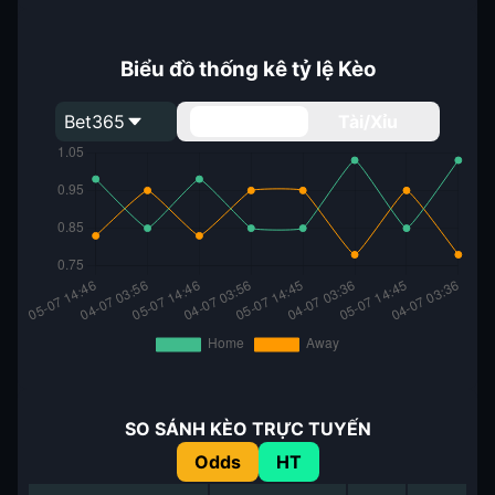
Biểu đồ thống kê tỷ lệ Kèo
Bet365
Handicap
Tài/Xỉu
SO SÁNH KÈO TRỰC TUYẾN
Odds
HT