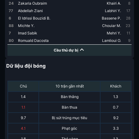
24
Zakaria Oubraim
Khairi A.
8
77
Abdellah Ziani
Labhiri Y.
17
6
El Idrissi Bouzidi B.
Bassene P.
28
88
Michte Y.
Chouiar M.
23
7
Imad Sabik
Mehri Y.
11
80
Romuald Dacosta
Lamlioui O.
9
Cầu thủ dự bị
Dữ liệu đội bóng
Chủ
10 trận gần nhất
Khách
1.4
Bàn thắng
1.3
1.1
Bàn thua
0.7
9.7
Bị sút trúng mục tiêu
9.2
4.1
Phạt góc
3.3
1.8
Thẻ vàng
1.3