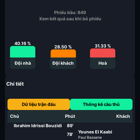
Phiếu bầu:
849
Xem kết quả sau khi bỏ phiếu
40.16
%
31.33
%
28.50
%
Đội nhà
Đội khách
Hoà
Chi tiết
Dữ liệu trận đấu
Thống kê cầu thủ
Chủ
Phút
Khách
Ibrahim Idrissi Bouzidi
89'
Younes El Kaabi
78'
Paul Bassene