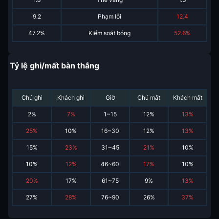
9.2
Phạm lỗi
12.4
47.2%
Kiểm soát bóng
52.6%
Tỷ lệ ghi/mất bàn thắng
Chủ ghi
Khách ghi
Giờ
Chủ mất
Khách mất
2
%
7
%
1~15
12
%
13
%
25
%
10
%
16~30
12
%
13
%
15
%
23
%
31~45
21
%
10
%
10
%
12
%
46~60
17
%
10
%
20
%
17
%
61~75
9
%
13
%
27
%
28
%
76~90
26
%
37
%