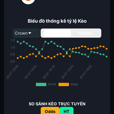
Biểu đồ thống kê tỷ lệ Kèo
Crown
Handicap
Tài/Xỉu
SO SÁNH KÈO TRỰC TUYẾN
Odds
HT