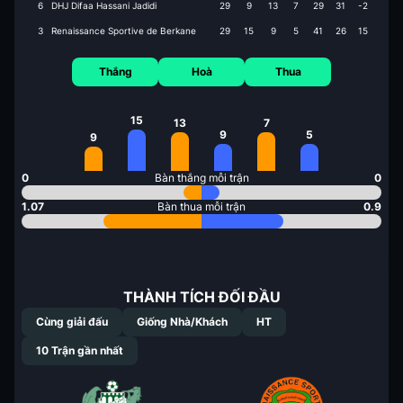
6
DHJ Difaa Hassani Jadidi
29
9
13
7
29
31
-2
3
Renaissance Sportive de Berkane
29
15
9
5
41
26
15
Thắng
Hoà
Thua
15
13
7
5
9
9
0
Bàn thắng mỗi trận
0
1.07
Bàn thua mỗi trận
0.9
THÀNH TÍCH ĐỐI ĐẦU
Cùng giải đấu
Giống Nhà/Khách
HT
10
Trận gần nhất