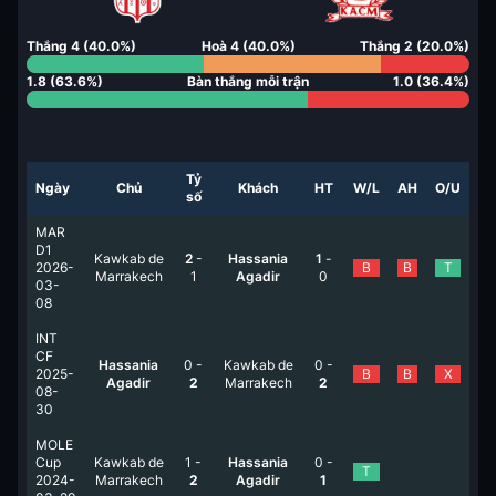
Thắng
4
(
40.0
%)
Hoà
4
(
40.0
%)
Thắng
2
(
20.0
%)
1.8
(
63.6
%)
Bàn thắng mỗi trận
1.0
(
36.4
%)
Tỷ
Ngày
Chủ
Khách
HT
W/L
AH
O/U
số
MAR
D1
Kawkab de
2
-
Hassania
1
-
2026-
B
B
T
Marrakech
1
Agadir
0
03-
08
INT
CF
Hassania
0
-
Kawkab de
0
-
2025-
B
B
X
Agadir
2
Marrakech
2
08-
30
MOLE
Cup
Kawkab de
1
-
Hassania
0
-
T
2024-
Marrakech
2
Agadir
1