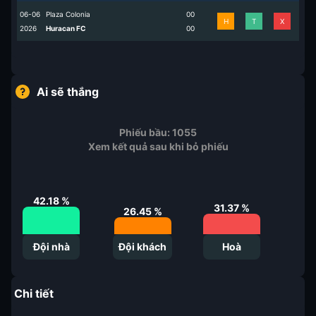
06-06
Plaza Colonia
0
0
H
T
X
2026
Huracan FC
0
0
Ai sẽ thắng
Phiếu bầu:
1055
Xem kết quả sau khi bỏ phiếu
42.18
%
31.37
%
26.45
%
Đội nhà
Đội khách
Hoà
Chi tiết