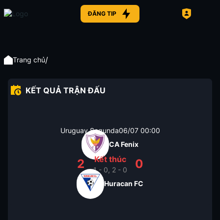
ĐĂNG TIP
/
Trang chủ
KẾT QUẢ TRẬN ĐẤU
Uruguay Segunda
06/07
00:00
CA Fenix
Kết thúc
2
0
1 - 0, 2 - 0
Huracan FC