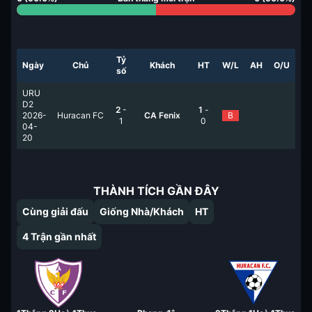
Tỷ
Ngày
Chủ
Khách
HT
W/L
AH
O/U
số
URU
D2
2
-
1
-
2026-
Huracan FC
CA Fenix
B
1
0
04-
20
THÀNH TÍCH GẦN ĐÂY
Cùng giải đấu
Giống Nhà/Khách
HT
4
Trận gần nhất