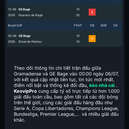
15-06
GE Bage
1
0
B
2026
Guarany de Bage
2
0
Brazil CUP
FT/HT
T/B
DHP
T/X
05-06
GE Bage
1
0
H
2026
Brasil de Pelotas
1
0
Theo dõi thông tin chi tiết trận đấu giữa
Gramadense và GE Bage vào 00:00 ngày 06/07,
với kết quả cập nhật liên tục, tin tức mới nhất,
điểm nổi bật và thống kê đối đầu,
kèo nhà cái
.
KeovipPro
cung cấp tỷ số trực tiếp từ hơn 1.000
giải đấu toàn cầu, bao gồm tất cả các đội bóng
trên thế giới, cùng các giải đấu hàng đầu như
Serie A, Copa Libertadores, Champions League,
Bundesliga, Premier League,… và nhiều giải đấu
khác.