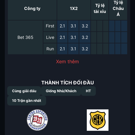
Tỷ lệ
Tỷ lệ
Công ty
1X2
Châu
tài xỉu
Á
First
2.1
3.1
3.2
Bet 365
Live
2.1
3.1
3.2
Run
2.1
3.1
3.2
Xem thêm
THÀNH TÍCH ĐỐI ĐẦU
Cùng giải đấu
Giống Nhà/Khách
HT
10
Trận gần nhất