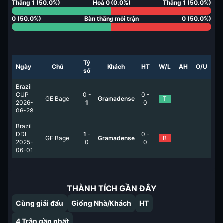
Thắng
1
(
50.0
%)
Hoà
0
(
0.0
%)
Thắng
1
(
50.0
%)
0
(
50.0
%)
Bàn thắng mỗi trận
0
(
50.0
%)
Tỷ
Ngày
Chủ
Khách
HT
W/L
AH
O/U
số
Brazil
CUP
0
-
0
-
GE Bage
Gramadense
T
2026-
1
0
06-28
Brazil
DDL
1
-
0
-
GE Bage
Gramadense
B
2025-
0
0
06-01
THÀNH TÍCH GẦN ĐÂY
Cùng giải đấu
Giống Nhà/Khách
HT
4
Trận gần nhất