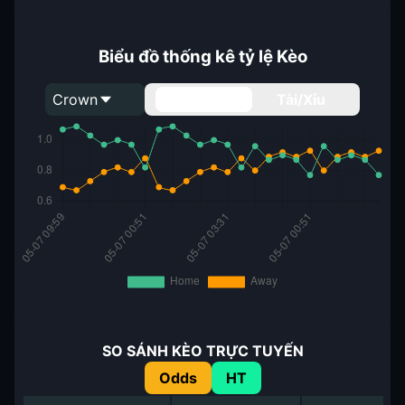
Biểu đồ thống kê tỷ lệ Kèo
Crown
Handicap
Tài/Xỉu
SO SÁNH KÈO TRỰC TUYẾN
Odds
HT