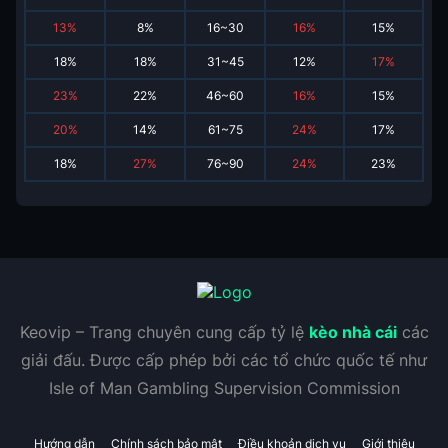
13
%
8
%
16~30
16
%
15
%
18
%
18
%
31~45
12
%
17
%
23
%
22
%
46~60
16
%
15
%
20
%
14
%
61~75
24
%
17
%
18
%
27
%
76~90
24
%
23
%
Keovip – Trang chuyên cung cấp tỷ lệ
kèo nhà cái
các
giải đấu. Được cấp phép bởi các tổ chức quốc tế như
Isle of Man Gambling Supervision Commission
Hướng dẫn
Chính sách bảo mật
Điều khoản dịch vụ
Giới thiệu