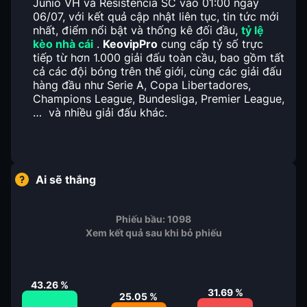
Junio VH và Resistencia SC vào 01:00 ngày
06/07, với kết quả cập nhật liên tục, tin tức mới
nhất, điểm nổi bật và thống kê đối đầu,
tỷ lệ
kèo nhà cái
.
KeovipPro
cung cấp tỷ số trực
tiếp từ hơn 1.000 giải đấu toàn cầu, bao gồm tất
cả các đội bóng trên thế giới, cùng các giải đấu
hàng đầu như Serie A, Copa Libertadores,
Champions League, Bundesliga, Premier League,
… và nhiều giải đấu khác.
Ai sẽ thắng
Phiếu bầu:
1098
Xem kết quả sau khi bỏ phiếu
43.26
%
31.69
%
25.05
%