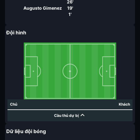
26'
Augusto Gimenez
19'
1'
Đội hình
Chủ
Khách
Cầu thủ dự bị
Dữ liệu đội bóng