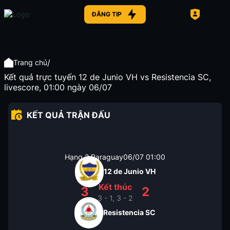
ĐĂNG TIP
/
Trang chủ
Kết quả trực tuyến 12 de Junio VH vs Resistencia SC,
livescore, 01:00 ngày 06/07
KẾT QUẢ TRẬN ĐẤU
Hạng 2 Paraguay
06/07
01:00
12 de Junio VH
Kết thúc
3
2
3 - 1, 3 - 2
Resistencia SC