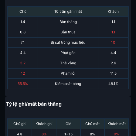
Chủ
10 trận gần nhất
Khách
1.4
Bàn thắng
1.1
0.8
Bàn thua
1.1
7.1
Bị sút trúng mục tiêu
10
4.4
Phạt góc
4.4
3.2
Thẻ vàng
2.6
12
Phạm lỗi
11.5
55.5%
Kiểm soát bóng
48.1%
Tỷ lệ ghi/mất bàn thắng
Chủ ghi
Khách ghi
Giờ
Chủ mất
Khách mất
4
%
8
%
1~15
8
%
9
%