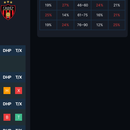
19
%
27
%
46~60
24
%
21
%
25
%
14
%
61~75
16
%
21
%
19
%
24
%
76~90
12
%
25
%
DHP
T/X
DHP
T/X
H
X
DHP
T/X
B
T