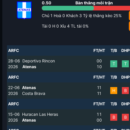
0.50
Bàn thắng mỗi trận
Chủ
1
Hoà
0
Khách
3
Tỷ lệ thắng kèo
25
%
Tài
0
H
0
Xỉu
4
TL tài
0
%
ARFC
FT/HT
T/B
DHP
28-06
Deportivo Rincon
0
0
T
T
2026
Atenas
1
0
ARFC
FT/HT
T/B
DHP
22-06
Atenas
1
1
H
B
2026
Costa Brava
1
1
ARFC
FT/HT
T/B
DHP
15-06
Huracan Las Heras
1
1
B
B
2026
Atenas
0
0