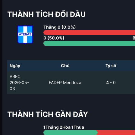
THÀNH TÍCH ĐỐI ĐẦU
Thắng
0
(
0.0
%)
0
(
50.0
%)
B
Ngày
Chủ
Tỷ số
ARFC
2026-05-
FADEP Mendoza
4
-
0
03
THÀNH TÍCH GẦN ĐÂY
1
Thắng
2
Hoà
1
Thua