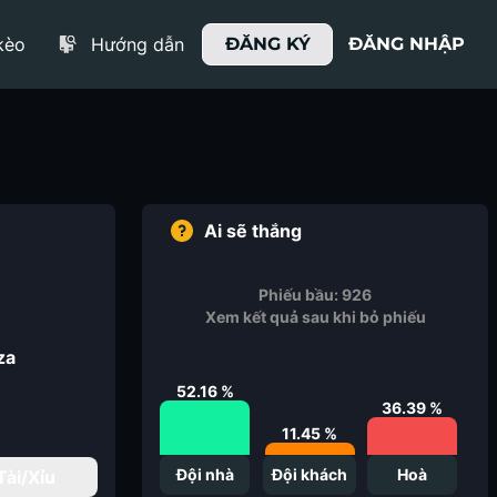
kèo
Hướng dẫn
ĐĂNG KÝ
ĐĂNG NHẬP
Ai sẽ thắng
Phiếu bầu:
926
Xem kết quả sau khi bỏ phiếu
za
52.16
%
36.39
%
11.45
%
Đội nhà
Đội khách
Hoà
Tài/Xỉu