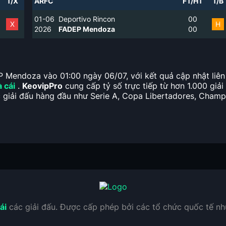
T/X
ARFC
FT/HT
T/B
01-06
Deportivo Rincon
0
0
X
H
2026
FADEP Mendoza
0
0
P Mendoza vào 01:00 ngày 06/07, với kết quả cập nhật liên 
à cái
.
KeovipPro
cung cấp tỷ số trực tiếp từ hơn 1.000 giải
ác giải đấu hàng đầu như Serie A, Copa Libertadores, Cham
ái
các giải đấu. Được cấp phép bởi các tổ chức quốc tế n