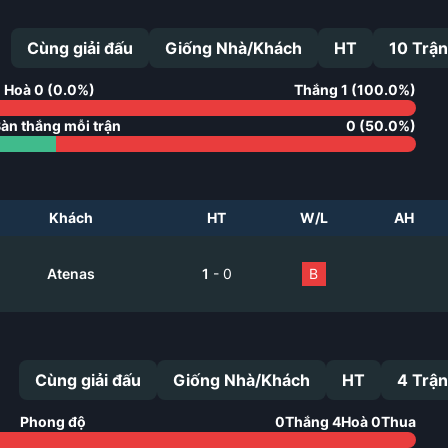
Cùng giải đấu
Giống Nhà/Khách
HT
10
Trận
Hoà
0
(
0.0
%)
Thắng
1
(
100.0
%)
àn thắng mỗi trận
0
(
50.0
%)
Khách
HT
W/L
AH
Atenas
1
-
0
B
Cùng giải đấu
Giống Nhà/Khách
HT
4
Trận
Phong độ
0
Thắng
4
Hoà
0
Thua