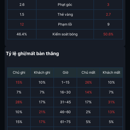
2.6
Phạt góc
3
1.5
Thẻ vàng
2.7
12
Phạm lỗi
9
46.4%
Kiểm soát bóng
50.6%
Tỷ lệ ghi/mất bàn thắng
Chủ ghi
Khách ghi
Giờ
Chủ mất
Khách mất
15
%
10
%
1~15
26
%
10
%
7
%
7
%
16~30
14
%
7
%
28
%
17
%
31~45
17
%
31
%
10
%
21
%
46~60
2
%
13
%
15
%
17
%
61~75
5
%
5
%