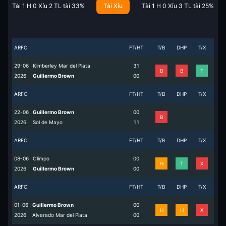
Tài
1
H
0
Xỉu
2
TL tài
33
%
Tài Xỉu
Tài
1
H
0
Xỉu
3
TL tài
25
%
ARFC
FT/HT
T/B
DHP
T/X
29-06
Kimberley Mar del Plata
3
1
B
B
T
2026
Guillermo Brown
0
0
ARFC
FT/HT
T/B
DHP
T/X
22-06
Guillermo Brown
0
0
B
2026
Sol de Mayo
1
1
ARFC
FT/HT
T/B
DHP
T/X
08-06
Olimpo
0
0
H
T
X
2026
Guillermo Brown
0
0
ARFC
FT/HT
T/B
DHP
T/X
01-06
Guillermo Brown
0
0
H
H
X
2026
Alvarado Mar del Plata
0
0