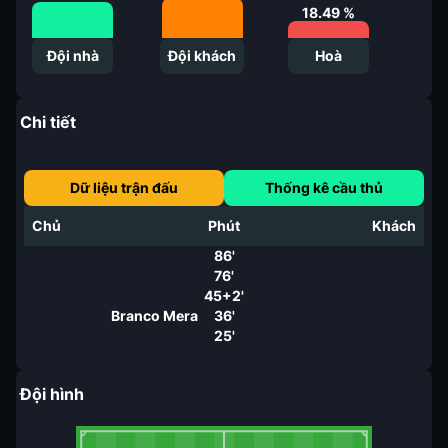
18.49
%
Đội nhà
Đội khách
Hoà
Chi tiết
Dữ liệu trận đấu
Thống kê cầu thủ
Chủ
Phút
Khách
86'
76'
45+2'
Branco Mera
36'
25'
Đội hình