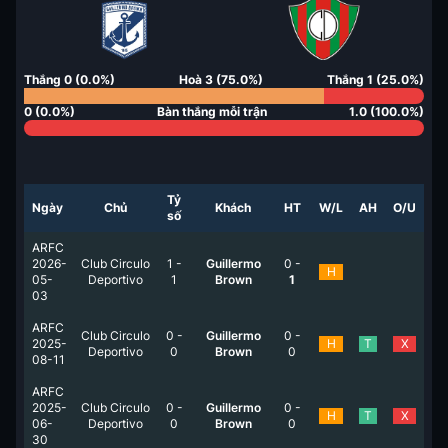
Thắng
0
(
0.0
%)
Hoà
3
(
75.0
%)
Thắng
1
(
25.0
%)
0
(
0.0
%)
Bàn thắng mỗi trận
1.0
(
100.0
%)
Tỷ
Ngày
Chủ
Khách
HT
W/L
AH
O/U
số
ARFC
2026-
Club Circulo
1
-
Guillermo
0
-
H
05-
Deportivo
1
Brown
1
03
ARFC
Club Circulo
0
-
Guillermo
0
-
2025-
H
T
X
Deportivo
0
Brown
0
08-11
ARFC
2025-
Club Circulo
0
-
Guillermo
0
-
H
T
X
06-
Deportivo
0
Brown
0
30