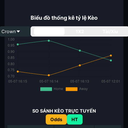
Biểu đồ thống kê tỷ lệ Kèo
Crown
Handicap
1X2
Tài/Xỉu
SO SÁNH KÈO TRỰC TUYẾN
Odds
HT