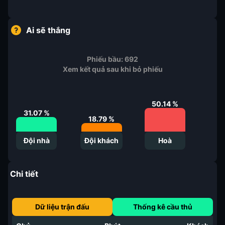
Ai sẽ thắng
Phiếu bầu:
692
Xem kết quả sau khi bỏ phiếu
50.14
%
31.07
%
18.79
%
Đội nhà
Đội khách
Hoà
Chi tiết
Dữ liệu trận đấu
Thống kê cầu thủ