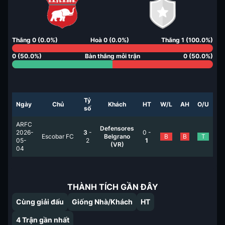
Thắng
0
(
0.0
%)
Hoà
0
(
0.0
%)
Thắng
1
(
100.0
%)
0
(
50.0
%)
Bàn thắng mỗi trận
0
(
50.0
%)
Tỷ
Ngày
Chủ
Khách
HT
W/L
AH
O/U
số
ARFC
Defensores
2026-
3
-
0
-
Escobar FC
Belgrano
B
B
T
05-
2
1
(VR)
04
THÀNH TÍCH GẦN ĐÂY
Cùng giải đấu
Giống Nhà/Khách
HT
4
Trận gần nhất