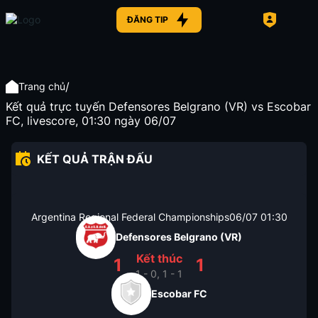
ĐĂNG TIP
/
Trang chủ
Kết quả trực tuyến Defensores Belgrano (VR) vs Escobar
FC, livescore, 01:30 ngày 06/07
KẾT QUẢ TRẬN ĐẤU
Argentina Regional Federal Championships
06/07
01:30
Defensores Belgrano (VR)
Kết thúc
1
1
1 - 0, 1 - 1
Escobar FC