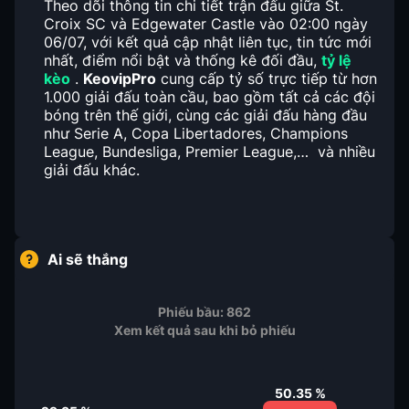
Theo dõi thông tin chi tiết trận đấu giữa St.
Croix SC và Edgewater Castle vào 02:00 ngày
06/07, với kết quả cập nhật liên tục, tin tức mới
nhất, điểm nổi bật và thống kê đối đầu,
tỷ lệ
kèo
.
KeovipPro
cung cấp tỷ số trực tiếp từ hơn
1.000 giải đấu toàn cầu, bao gồm tất cả các đội
bóng trên thế giới, cùng các giải đấu hàng đầu
như Serie A, Copa Libertadores, Champions
League, Bundesliga, Premier League,… và nhiều
giải đấu khác.
Ai sẽ thắng
Phiếu bầu:
862
Xem kết quả sau khi bỏ phiếu
50.35
%