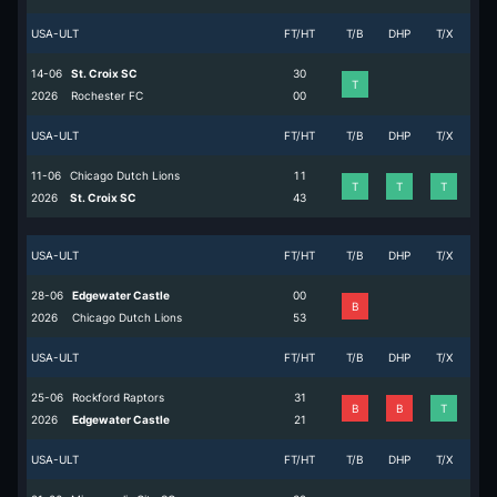
USA-ULT
FT/HT
T/B
DHP
T/X
14-06
St. Croix SC
3
0
T
2026
Rochester FC
0
0
USA-ULT
FT/HT
T/B
DHP
T/X
11-06
Chicago Dutch Lions
1
1
T
T
T
2026
St. Croix SC
4
3
USA-ULT
FT/HT
T/B
DHP
T/X
28-06
Edgewater Castle
0
0
B
2026
Chicago Dutch Lions
5
3
USA-ULT
FT/HT
T/B
DHP
T/X
25-06
Rockford Raptors
3
1
B
B
T
2026
Edgewater Castle
2
1
USA-ULT
FT/HT
T/B
DHP
T/X