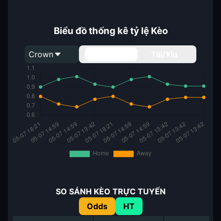
Biểu đồ thống kê tỷ lệ Kèo
Crown
Handicap
Tài/Xỉu
SO SÁNH KÈO TRỰC TUYẾN
Odds
HT