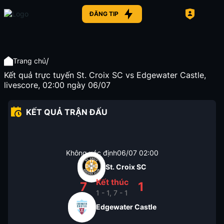
ĐĂNG TIP
/
Trang chủ
Kết quả trực tuyến St. Croix SC vs Edgewater Castle,
livescore, 02:00 ngày 06/07
KẾT QUẢ TRẬN ĐẤU
Không xác định
06/07
02:00
St. Croix SC
Kết thúc
7
1
1 - 1, 7 - 1
Edgewater Castle