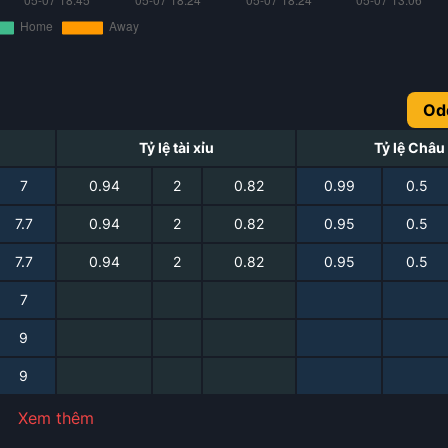
Od
Tỷ lệ tài xỉu
Tỷ lệ Châu
7
0.94
2
0.82
0.99
0.5
7.7
0.94
2
0.82
0.95
0.5
7.7
0.94
2
0.82
0.95
0.5
7
9
9
Xem thêm