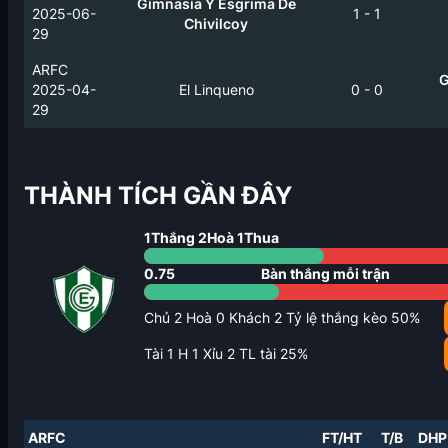
Gimnasia Y Esgrima De
2025-06-
1
-
1
Chivilcoy
29
ARFC
G
2025-04-
El Linqueno
0
-
0
29
THÀNH TÍCH GẦN ĐÂY
1
Thắng
2
Hoà
1
Thua
0.75
Bàn thắng mỗi trận
Chủ
2
Hoà
0
Khách
2
Tỷ lệ thắng kèo
50
%
Tài
1
H
1
Xỉu
2
TL tài
25
%
ARFC
FT/HT
T/B
DHP