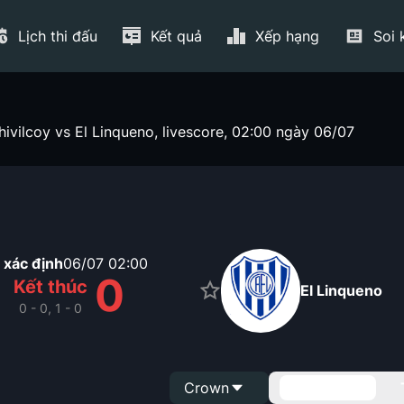
Lịch thi đấu
Kết quả
Xếp hạng
Soi 
ivilcoy vs El Linqueno, livescore, 02:00 ngày 06/07
 xác định
06/07
02:00
1
0
Kết thúc
El Linqueno
0 - 0, 1 - 0
Crown
Handicap