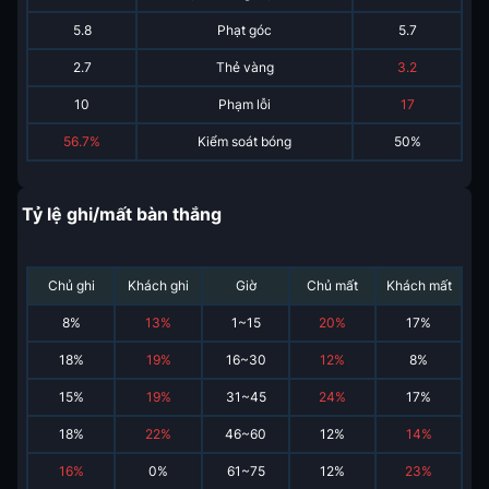
5.8
Phạt góc
5.7
2.7
Thẻ vàng
3.2
10
Phạm lỗi
17
56.7%
Kiểm soát bóng
50%
Tỷ lệ ghi/mất bàn thắng
Chủ ghi
Khách ghi
Giờ
Chủ mất
Khách mất
8
%
13
%
1~15
20
%
17
%
18
%
19
%
16~30
12
%
8
%
15
%
19
%
31~45
24
%
17
%
18
%
22
%
46~60
12
%
14
%
16
%
0
%
61~75
12
%
23
%