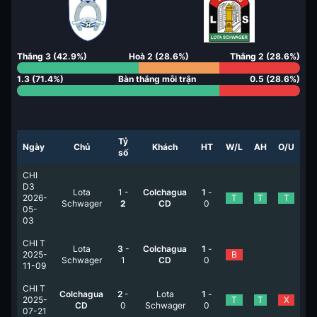
Thắng
3
(
42.9
%)
Hoà
2
(
28.6
%)
Thắng
2
(
28.6
%)
1.3
(
71.4
%)
Bàn thắng mỗi trận
0.5
(
28.6
%)
Tỷ
Ngày
Chủ
Khách
HT
W/L
AH
O/U
số
CHI
D3
Lota
1
-
Colchagua
1
-
2026-
T
T
T
Schwager
2
CD
0
05-
03
CHI T
Lota
3
-
Colchagua
1
-
2025-
B
Schwager
1
CD
0
11-09
CHI T
Colchagua
2
-
Lota
1
-
2025-
T
T
X
CD
0
Schwager
0
07-21