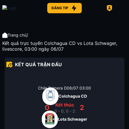
ĐĂNG TIP
/
Trang chủ
Kết quả trực tuyến Colchagua CD vs Lota Schwager,
livescore, 03:00 ngày 06/07
KẾT QUẢ TRẬN ĐẤU
Chile Primera D
06/07
03:00
Colchagua CD
Kết thúc
0
2
0 - 0, 0 - 2
Lota Schwager