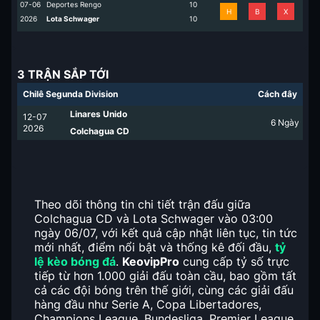
07-06
Deportes Rengo
1
0
H
B
X
2026
Lota Schwager
1
0
3 TRẬN SẮP TỚI
Chilê Segunda Division
Cách đây
Linares Unido
12-07
6
Ngày
2026
Colchagua CD
Theo dõi thông tin chi tiết trận đấu giữa
Colchagua CD và Lota Schwager vào 03:00
ngày 06/07, với kết quả cập nhật liên tục, tin tức
mới nhất, điểm nổi bật và thống kê đối đầu,
tỷ
lệ kèo bóng đá
.
KeovipPro
cung cấp tỷ số trực
tiếp từ hơn 1.000 giải đấu toàn cầu, bao gồm tất
cả các đội bóng trên thế giới, cùng các giải đấu
hàng đầu như Serie A, Copa Libertadores,
Champions League, Bundesliga, Premier League,