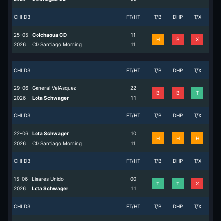
CHI D3
FT/HT
T/B
DHP
T/X
25-05
Colchagua CD
1
1
H
B
X
2026
CD Santiago Morning
1
1
CHI D3
FT/HT
T/B
DHP
T/X
29-06
General VelAsquez
2
2
B
B
T
2026
Lota Schwager
1
1
CHI D3
FT/HT
T/B
DHP
T/X
22-06
Lota Schwager
1
0
H
H
H
2026
CD Santiago Morning
1
1
CHI D3
FT/HT
T/B
DHP
T/X
15-06
Linares Unido
0
0
T
T
X
2026
Lota Schwager
1
1
CHI D3
FT/HT
T/B
DHP
T/X