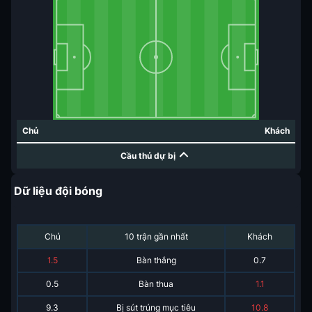
Chủ
Khách
Cầu thủ dự bị
Dữ liệu đội bóng
Chủ
10 trận gần nhất
Khách
1.5
Bàn thắng
0.7
0.5
Bàn thua
1.1
9.3
Bị sút trúng mục tiêu
10.8