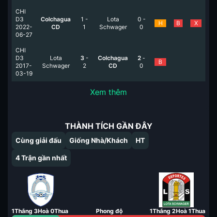
CHI
D3
Colchagua
1
-
Lota
0
-
H
B
X
2022-
CD
1
Schwager
0
06-27
CHI
D3
Lota
3
-
Colchagua
2
-
B
2017-
Schwager
2
CD
0
03-19
Xem thêm
THÀNH TÍCH GẦN ĐÂY
Cùng giải đấu
Giống Nhà/Khách
HT
4
Trận gần nhất
1
Thắng
3
Hoà
0
Thua
Phong độ
1
Thắng
2
Hoà
1
Thua