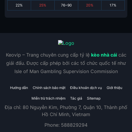
22
%
25
%
76~90
20
%
17
%
Keovip – Trang chuyên cung cấp tỷ lệ
kèo nhà cái
các
giải đấu. Được cấp phép bởi các tổ chức quốc tế như
Isle of Man Gambling Supervision Commission
Hướng dẫn
Chính sách bảo mật
Điều khoản dịch vụ
Giới thiệu
Miễn trừ trách nhiệm
Tác giả
Sitemap
Địa chỉ:
80 Nguyễn Kim, Phường 7, Quận 10, Thành phố
Hồ Chí Minh, Vietnam
Phone:
588829294