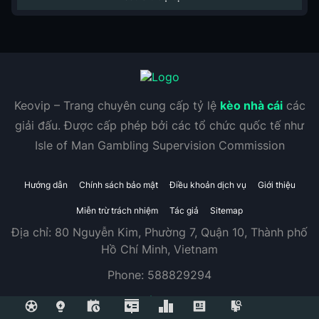
Keovip – Trang chuyên cung cấp tỷ lệ
kèo nhà cái
các
giải đấu. Được cấp phép bởi các tổ chức quốc tế như
Isle of Man Gambling Supervision Commission
Hướng dẫn
Chính sách bảo mật
Điều khoản dịch vụ
Giới thiệu
Miễn trừ trách nhiệm
Tác giả
Sitemap
Địa chỉ:
80 Nguyễn Kim, Phường 7, Quận 10, Thành phố
Hồ Chí Minh, Vietnam
Phone:
588829294