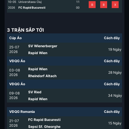
10-05
Universitaea Cluj
1
1
B
B
X
2026
FC Rapid Bucuresti
0
0
3 TRẬN SẮP TỚI
Cúp Áo
Cách đây
SV Wienerberger
25-07
19
Ngày
2026
Rapid Wien
VĐQG Áo
Cách đây
Rapid Wien
03-08
28
Ngày
2026
Rheindorf Altach
VĐQG Áo
Cách đây
SV Ried
09-08
34
Ngày
2026
Rapid Wien
VĐQG Romania
Cách đây
FC Rapid Bucuresti
21-07
15
Ngày
2026
Sepsi Sf. Gheorghe