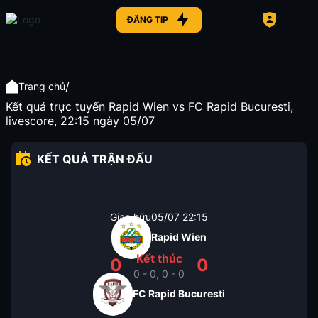
ĐĂNG TIP
/
Trang chủ
Kết quả trực tuyến Rapid Wien vs FC Rapid Bucuresti,
livescore, 22:15 ngày 05/07
KẾT QUẢ TRẬN ĐẤU
Giao hữu
05/07
22:15
Rapid Wien
Kết thúc
0
0
0 - 0, 0 - 0
FC Rapid Bucuresti