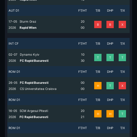
AUT D1
FT/HT
T/B
DHP
T/X
17-05
Sturm Graz
2
0
B
B
X
2026
Rapid Wien
0
0
INT CF
FT/HT
T/B
DHP
T/X
02-07
Dynamo Kyiv
1
0
T
T
T
2026
FC Rapid Bucuresti
3
0
ROM D1
FT/HT
T/B
DHP
T/X
26-05
FC Rapid Bucuresti
0
0
H
T
X
2026
CS Universitatea Craiova
0
0
ROM D1
FT/HT
T/B
DHP
T/X
16-05
SCM Argesul Pitesti
2
0
H
H
T
2026
FC Rapid Bucuresti
2
1
ROM D1
FT/HT
T/B
DHP
T/X