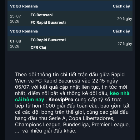
VĐQG Romania
Cách đây
FC Botosani
25-07
20
Ngày
2026
FC Rapid Bucuresti
VĐQG Romania
Cách đây
FC Rapid Bucuresti
01-08
27
Ngày
2026
CFR Cluj
Theo dõi thông tin chi tiết trận đấu giữa Rapid
Wien và FC Rapid Bucuresti vào 22:15 ngày
05/07, với kết quả cập nhật liên tục, tin tức mới
nhất, điểm nổi bật và thống kê đối đầu,
kèo nhà
cái hôm nay
.
KeovipPro
cung cấp tỷ số trực
tiếp từ hơn 1.000 giải đấu toàn cầu, bao gồm tất
cả các đội bóng trên thế giới, cùng các giải đấu
hàng đầu như Serie A, Copa Libertadores,
Champions League, Bundesliga, Premier League,
… và nhiều giải đấu khác.