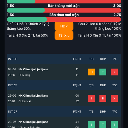
1.50
Bàn thắng mỗi trận
3.00
1.50
Bàn thua mỗi trận
2.75
Chủ
2
Hoà
0
Khách
2
Tỷ lệ
Chủ
2
Hoà
0
Khách
0
Tỷ lệ
HDP
thắng kèo
50
%
thắng kèo
100
%
Tài
2
H
0
Xỉu
2
TL tài
50
%
Tài Xỉu
Tài
2
H
0
Xỉu
0
TL tài
100
%
INT CF
FT/HT
T/B
DHP
T/X
04-07
NK Olimpija Ljubljana
1
1
H
T
X
2026
CFR Cluj
1
1
INT CF
FT/HT
T/B
DHP
T/X
29-06
NK Olimpija Ljubljana
0
0
B
B
X
2026
Cukaricki
3
2
INT CF
FT/HT
T/B
DHP
T/X
23-06
NK Olimpija Ljubljana
4
1
T
T
T
2026
Vllaznia Shkoder
0
0