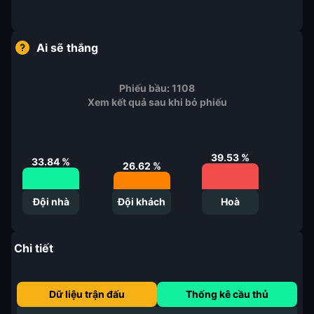
Ai sẽ thắng
Phiếu bầu:
1108
Xem kết quả sau khi bỏ phiếu
39.53
%
33.84
%
26.62
%
Đội nhà
Đội khách
Hoà
Chi tiết
Dữ liệu trận đấu
Thống kê cầu thủ