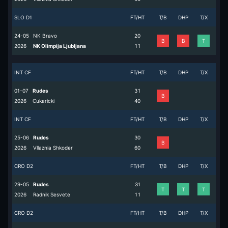
SLO D1
FT/HT
T/B
DHP
T/X
24-05
NK Bravo
2
0
B
B
T
2026
NK Olimpija Ljubljana
1
1
INT CF
FT/HT
T/B
DHP
T/X
01-07
Rudes
3
1
B
2026
Cukaricki
4
0
INT CF
FT/HT
T/B
DHP
T/X
25-06
Rudes
3
0
B
2026
Vllaznia Shkoder
6
0
CRO D2
FT/HT
T/B
DHP
T/X
29-05
Rudes
3
1
T
T
T
2026
Radnik Sesvete
1
1
CRO D2
FT/HT
T/B
DHP
T/X