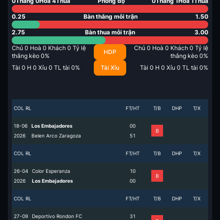
0
Thắng
0
Hoà
4
Thua
Phong độ
0
Thắng
1
Hoà
1
Thua
0.25
Bàn thắng mỗi trận
1.50
2.75
Bàn thua mỗi trận
3.00
Chủ
0
Hoà
0
Khách
0
Tỷ lệ
Chủ
0
Hoà
0
Khách
0
Tỷ lệ
HDP
thắng kèo
0
%
thắng kèo
0
%
Tài
0
H
0
Xỉu
0
TL tài
0
%
Tài Xỉu
Tài
0
H
0
Xỉu
0
TL tài
0
%
COL RL
FT/HT
T/B
DHP
T/X
18-06
Los Embajadores
0
0
B
2026
Belen Arco Zaragoza
5
1
COL RL
FT/HT
T/B
DHP
T/X
26-04
Color Esperanza
1
0
B
2026
Los Embajadores
0
0
COL RL
FT/HT
T/B
DHP
T/X
27-09
Deportivo Rondon FC
3
1