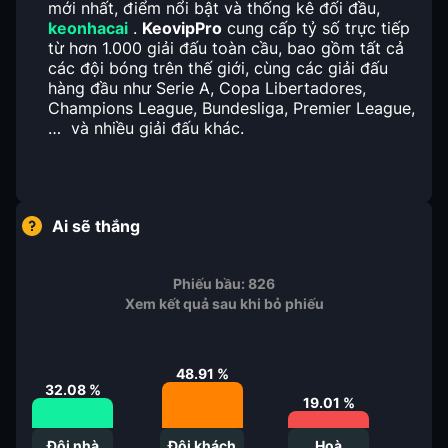
mới nhất, điểm nổi bật và thống kê đối đầu,
keonhacai
.
KeovipPro
cung cấp tỷ số trực tiếp
từ hơn 1.000 giải đấu toàn cầu, bao gồm tất cả
các đội bóng trên thế giới, cùng các giải đấu
hàng đầu như Serie A, Copa Libertadores,
Champions League, Bundesliga, Premier League,
… và nhiều giải đấu khác.
Ai sẽ thắng
Phiếu bầu:
826
Xem kết quả sau khi bỏ phiếu
48.91
%
32.08
%
19.01
%
Đội nhà
Đội khách
Hoà