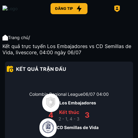
ĐĂNG TIP
/
Trang chủ
Kết quả trực tuyến Los Embajadores vs CD Semillas de
Vida, livescore, 04:00 ngày 06/07
KẾT QUẢ TRẬN ĐẤU
Colombia Regional League
06/07
04:00
Los Embajadores
Kết thúc
4
3
2 - 1, 4 - 3
CD Semillas de Vida