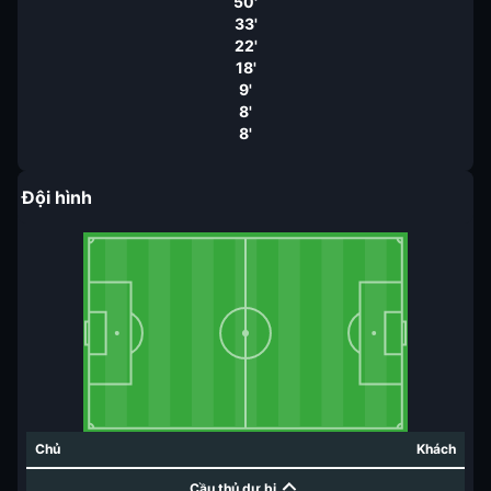
50'
33'
22'
18'
9'
8'
8'
Đội hình
Chủ
Khách
Cầu thủ dự bị