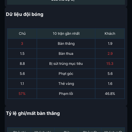
Dữ liệu đội bóng
Chủ
10 trận gần nhất
Khách
3
Bàn thắng
1.9
1.5
Bàn thua
2.9
8.8
Bị sút trúng mục tiêu
15.3
5.6
Phạt góc
5.6
1.1
Thẻ vàng
1.6
57%
Phạm lỗi
46.8%
Tỷ lệ ghi/mất bàn thắng