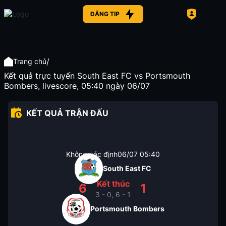
ĐĂNG TIP
/
Trang chủ
Kết quả trực tuyến South East FC vs Portsmouth
Bombers, livescore, 05:40 ngày 06/07
KẾT QUẢ TRẬN ĐẤU
Không xác định
06/07
05:40
South East FC
Kết thúc
6
1
3 - 0, 6 - 1
Portsmouth Bombers