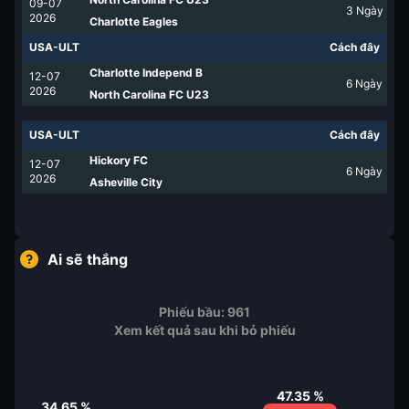
09-07
3
Ngày
2026
Charlotte Eagles
USA-ULT
Cách đây
Charlotte Independ B
12-07
6
Ngày
2026
North Carolina FC U23
USA-ULT
Cách đây
Hickory FC
12-07
6
Ngày
2026
Asheville City
Ai sẽ thắng
Phiếu bầu:
961
Xem kết quả sau khi bỏ phiếu
47.35
%
34.65
%