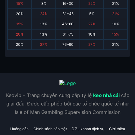
15
%
8
%
16~30
22
%
21
%
20
%
24
%
31~45
5
%
21
%
15
%
13
%
46~60
27
%
10
%
20
%
13
%
61~75
10
%
15
%
20
%
27
%
76~90
27
%
21
%
Keovip – Trang chuyên cung cấp tỷ lệ
kèo nhà cái
các
giải đấu. Được cấp phép bởi các tổ chức quốc tế như
Isle of Man Gambling Supervision Commission
Hướng dẫn
Chính sách bảo mật
Điều khoản dịch vụ
Giới thiệu