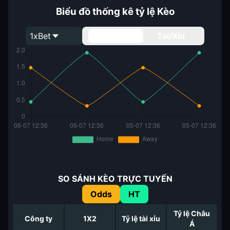
Biểu đồ thống kê tỷ lệ Kèo
1xBet
Handicap
Tài/Xỉu
SO SÁNH KÈO TRỰC TUYẾN
Odds
HT
Tỷ lệ Châu
Công ty
1X2
Tỷ lệ tài xỉu
Á