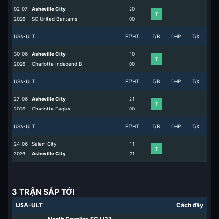
02-07
Asheville City
2
0
T
2026
SC United Bantams
0
0
USA-ULT
FT/HT
T/B
DHP
T/X
30-06
Asheville City
1
0
T
2026
Charlotte Independ B
0
0
USA-ULT
FT/HT
T/B
DHP
T/X
27-06
Asheville City
2
1
T
2026
Charlotte Eagles
0
0
USA-ULT
FT/HT
T/B
DHP
T/X
24-06
Salem City
1
1
T
2026
Asheville City
2
1
3 TRẬN SẮP TỚI
USA-ULT
Cách đây
North Carolina FC U23